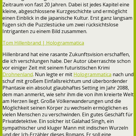
Zeitraum von fast 20 Jahren. Dabei ist jedes Kapitel eine
kleine, abgeschlossene Kurzgeschichte und ermöglicht
einen Einblick in die japanische Kultur. Erst ganz langsam
fügen sich die Puzzlestücke um zwei rücksichtslose
Intriganten zu einem Bild zusammen.
Tom Hillenbrand | Hologrammatica
Hillenbrand hat eine rasante Zukunftsvision erschaffen,
die ich verschlungen habe. Der Autor überraschte schon
vor einiger Zeit mit seinem futuristischen Krimi
Drohnenland
. Nun legte er mit
Hologrammatica
nach und
schuf mit großem Einfallsreichtum und überbordender
Phantasie ein absolut glaubhaftes Setting im Jahr 2088,
dem man anmerkt, wie sehr ihm die von ihm kreierte Welt
am Herzen liegt. Große Völkerwanderungen und die
Möglichkeit seinen Körper zu wechseln ermöglichen es
vielen Menschen zu verschwinden. Ein gutes Geschäft für
Privatdetektive. Ein solcher ist Galahad Singh, ein
sympathischer und kluger Mann mit indischen Wurzeln
und der Ich-Erzähler dieses Romans. Er soll eine