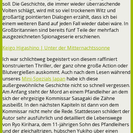
soll. Die Geschichte, die immer wieder überraschende
Volten schlägt, wird mit so viel trockenem Witz und
großartig pointierten Dialogen erzählt, dass ich bei
einem weiteren Band auf jeden Fall wieder dabei wäre. In
Großbritannien sind bereits fünf Teile der mehrfach
ausgezeichneten Spionageserie erschienen.
Keigo Higashino | Unter der Mitternachtssonne
Ich war schlichtweg begeistert von diesem raffiniert
konstruierten Thriller, der ganz ohne große Action oder
Blutvergießen auskommt. Auch nach dem Lesen während
unseres
Mini-Spezials Japan
habe ich diese
außergewöhnliche Geschichte nicht so schnell vergessen.
Am Anfang steht der Mord an einem Pfandleiher an dem
sich der ehrgeizige Kommissar Sasagaki die Zähne
ausbeißt. In den nächsten Kapiteln ist dann von dem
Kommissar nicht mehr die Rede. Stattdessen schildert der
Autor sehr ausführlich und detailliert die Lebenswege
von Ryo Kirihara, dem 11-jährigen Sohn des Pfandleihers
und der gleichaltrigen, hübschen Yukiho über einen