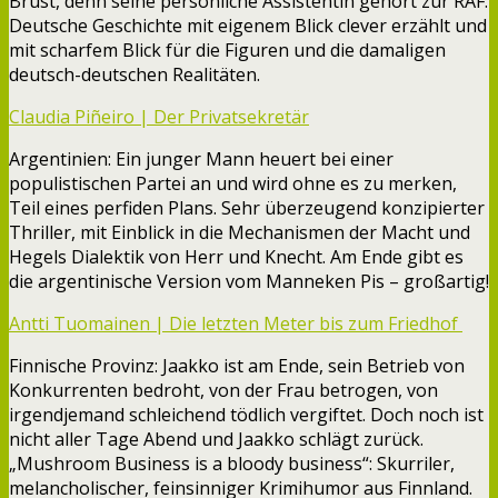
Brust, denn seine persönliche Assistentin gehört zur RAF.
Deutsche Geschichte mit eigenem Blick clever erzählt und
mit scharfem Blick für die Figuren und die damaligen
deutsch-deutschen Realitäten.
Claudia Piñeiro | Der Privatsekretär
Argentinien: Ein junger Mann heuert bei einer
populistischen Partei an und wird ohne es zu merken,
Teil eines perfiden Plans. Sehr überzeugend konzipierter
Thriller, mit Einblick in die Mechanismen der Macht und
Hegels Dialektik von Herr und Knecht. Am Ende gibt es
die argentinische Version vom Manneken Pis – großartig!
Antti Tuomainen | Die letzten Meter bis zum Friedhof
Finnische Provinz: Jaakko ist am Ende, sein Betrieb von
Konkurrenten bedroht, von der Frau betrogen, von
irgendjemand schleichend tödlich vergiftet. Doch noch ist
nicht aller Tage Abend und Jaakko schlägt zurück.
„Mushroom Business is a bloody business“: Skurriler,
melancholischer, feinsinniger Krimihumor aus Finnland.