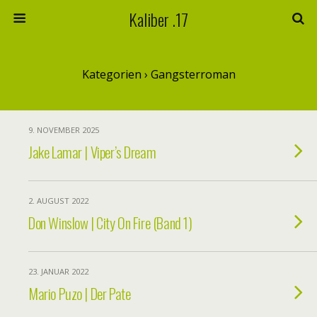
Kaliber .17
Kategorien ›
Gangsterroman
9. NOVEMBER 2025
Jake Lamar | Viper’s Dream
2. AUGUST 2022
Don Winslow | City On Fire (Band 1)
23. JANUAR 2022
Mario Puzo | Der Pate