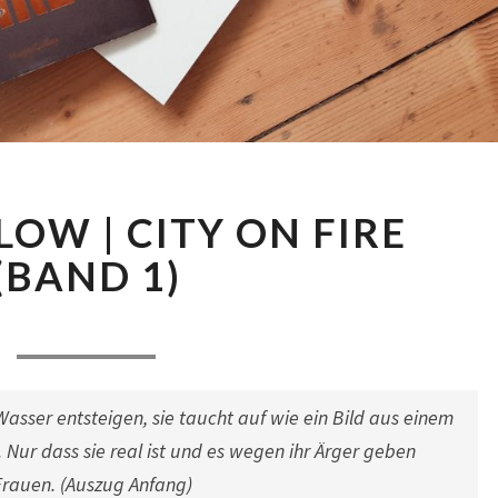
DON
OW | CITY ON FIRE
WINSLOW
|
(BAND 1)
CITY
ON
Comments
2. August 2022
|
1 Comment
FIRE
(BAND
1)
asser entsteigen, sie taucht auf wie ein Bild aus einem
 Nur dass sie real ist und es wegen ihr Ärger geben
Frauen. (Auszug Anfang)