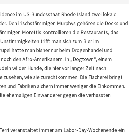
ovidence im US-Bundesstaat Rhode Island zwei lokale
nder. Den irischstämmigen Murphys gehören die Docks und
stämmigen Morettis kontrollieren die Restaurants, das
i Unstimmigkeiten trifft man sich zum Bier im
krupel hatte man bisher nur beim Drogenhandel und
er noch den Afro-Amerikanern. In „Dogtown“, einem
deln wilder Hunde, die hier vor langer Zeit nach
e zusehen, wie sie zurechtkommen. Die Fischerei bringt
rften und Fabriken sichern immer weniger die Einkommen.
 die ehemaligen Einwanderer gegen die verhassten
o Ferri veranstaltet immer am Labor-Day-Wochenende ein