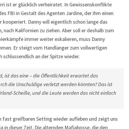
i ist er glücklich verheiratet. In Gewissenskonflikte
es FBI in Gestalt des Agenten Jardine, der ihm einen
 kooperiert. Danny will eigentlich schon lange das
 nach Kalifornien zu ziehen. Aber soll er deshalb zum
evierkämpfe immer weiter eskalieren, muss Danny
ehmen. Er steigt vom Handlanger zum vollwertigen
h schlussendlich an der Spitze wieder.
 ist das eine – die Öffentlichkeit erwartet das
ch die Unschuldige verletzt werden könnten? Das ist
irland-Scheiße, und die Leute werden das nicht einfach
m fast greifbaren Setting wieder aufleben und zeigt uns
a in dieser Zeit. Die alternden Mafiabosse, die den