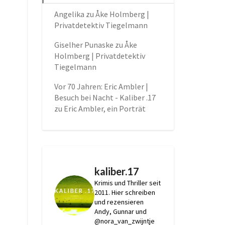
Angelika
zu
Åke Holmberg |
Privatdetektiv Tiegelmann
Giselher Punaske
zu
Åke
Holmberg | Privatdetektiv
Tiegelmann
Vor 70 Jahren: Eric Ambler |
Besuch bei Nacht - Kaliber .17
zu
Eric Ambler, ein Porträt
kaliber.17
Krimis und Thriller seit
2011.
Hier schreiben
und rezensieren
Andy, Gunnar und
@nora_van_zwijntje