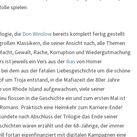
olle spielen.
ilogie, die
Don Winslow
bereits komplett fertig gestellt
n großen Klassikern, die seiner Ansicht nach, alle Themen
 Macht, Gewalt, Rache, Korruption und Wiedergutmachung
s ist jeweils ein Vers aus der
Ilias
von Homer
, bei dem aus der fatalen Liebesgeschichte um die schöne
f um Troja entstand, in die Mafiazeit der 80er Jahre
te von Rhode Island aufgewachsen, viele seiner
eu flossen in die Geschichte ein und zum ersten Mal ist
 Romans. Praktisch eine Heimkehr zum Karriere-Ende!
kündete nach Abschluss der Trilogie das Ende seiner
Geschichten wären erzählt und der 68-Jährige, der immer
will fortan eigenfinanziert mit digitalen Kampagnen eine