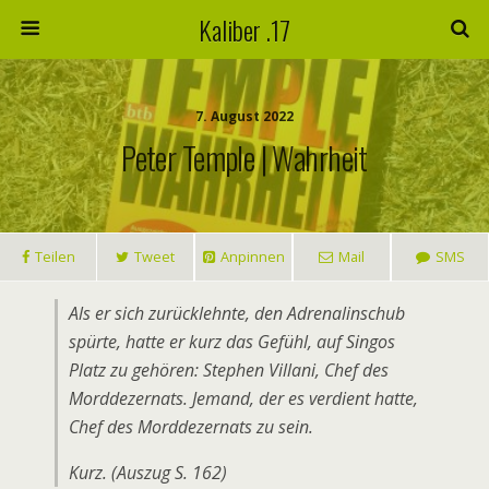
Kaliber .17
7. August 2022
Peter Temple | Wahrheit
Teilen
Tweet
Anpinnen
Mail
SMS
Als er sich zurücklehnte, den Adrenalinschub
spürte, hatte er kurz das Gefühl, auf Singos
Platz zu gehören: Stephen Villani, Chef des
Morddezernats. Jemand, der es verdient hatte,
Chef des Morddezernats zu sein.
Kurz. (Auszug S. 162)