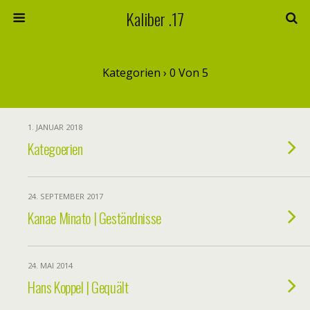
Kaliber .17
Kategorien ›
0 Von 5
1. JANUAR 2018
Kategoerien
24. SEPTEMBER 2017
Kanae Minato | Geständnisse
24. MAI 2014
Hans Koppel | Gequält