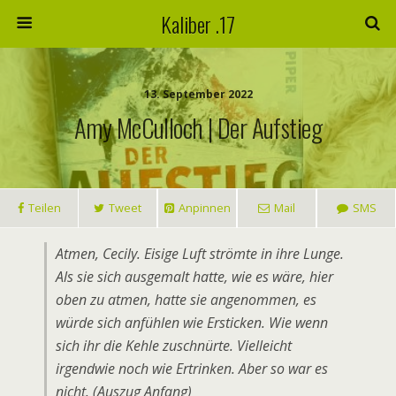
Kaliber .17
13. September 2022
Amy McCulloch | Der Aufstieg
Teilen
Tweet
Anpinnen
Mail
SMS
Atmen, Cecily. Eisige Luft strömte in ihre Lunge.
Als sie sich ausgemalt hatte, wie es wäre, hier
oben zu atmen, hatte sie angenommen, es
würde sich anfühlen wie Ersticken. Wie wenn
sich ihr die Kehle zuschnürte. Vielleicht
irgendwie noch wie Ertrinken. Aber so war es
nicht. (Auszug Anfang)