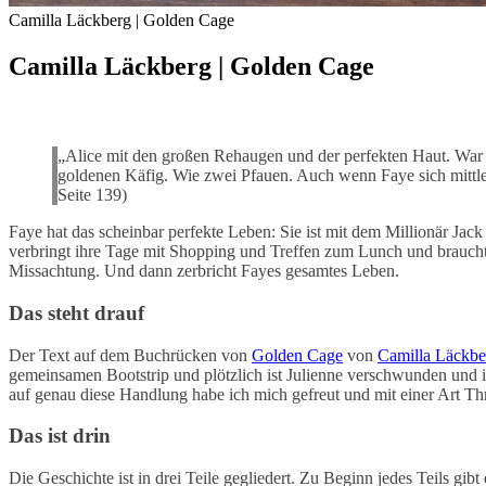
Camilla Läckberg | Golden Cage
Camilla Läckberg | Golden Cage
By
Nora
|
22. November 2019
|
Comments
0 Comment
„Alice mit den großen Rehaugen und der perfekten Haut. War s
goldenen Käfig. Wie zwei Pfauen. Auch wenn Faye sich mittle
Seite 139)
Faye hat das scheinbar perfekte Leben: Sie ist mit dem Millionär Ja
verbringt ihre Tage mit Shopping und Treffen zum Lunch und braucht s
Missachtung. Und dann zerbricht Fayes gesamtes Leben.
Das steht drauf
Der Text auf dem Buchrücken von
Golden Cage
von
Camilla Läckbe
gemeinsamen Bootstrip und plötzlich ist Julienne verschwunden und in
auf genau diese Handlung habe ich mich gefreut und mit einer Art Thril
Das ist drin
Die Geschichte ist in drei Teile gegliedert. Zu Beginn jedes Teils gib