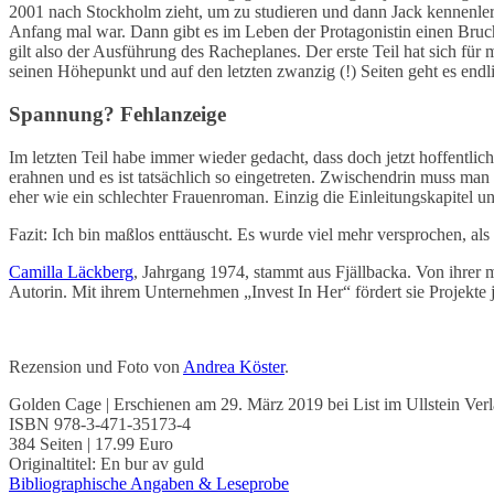
2001 nach Stockholm zieht, um zu studieren und dann Jack kennenlern
Anfang mal war. Dann gibt es im Leben der Protagonistin einen Bruch
gilt also der Ausführung des Racheplanes. Der erste Teil hat sich für 
seinen Höhepunkt und auf den letzten zwanzig (!) Seiten geht es endl
Spannung? Fehlanzeige
Im letzten Teil habe immer wieder gedacht, dass doch jetzt hoffentli
erahnen und es ist tatsächlich so eingetreten. Zwischendrin muss ma
eher wie ein schlechter Frauenroman. Einzig die Einleitungskapitel u
Fazit: Ich bin maßlos enttäuscht. Es wurde viel mehr versprochen, al
Camilla Läckberg
, Jahrgang 1974, stammt aus Fjällbacka. Von ihrer 
Autorin. Mit ihrem Unternehmen „Invest In Her“ fördert sie Projekte 
Rezension und Foto von
Andrea Köster
.
Golden Cage | Erschienen am 29. März 2019 bei List im Ullstein Ver
ISBN 978-3-471-35173-4
384 Seiten | 17.99 Euro
Originaltitel: En bur av guld
Bibliographische Angaben & Leseprobe