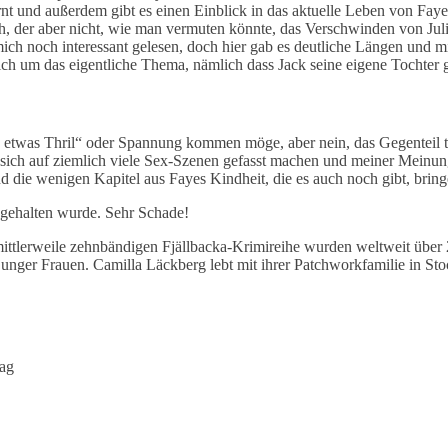
t und außerdem gibt es einen Einblick in das aktuelle Leben von Faye,
, der aber nicht, wie man vermuten könnte, das Verschwinden von Julie
mich noch interessant gelesen, doch hier gab es deutliche Längen und mi
ich um das eigentliche Thema, nämlich dass Jack seine eigene Tochter g
ch etwas Thril“ oder Spannung kommen möge, aber nein, das Gegenteil t
n sich auf ziemlich viele Sex-Szenen gefasst machen und meiner Meinung
nd die wenigen Kapitel aus Fayes Kindheit, die es auch noch gibt, bri
s gehalten wurde. Sehr Schade!
mittlerweile zehnbändigen Fjällbacka-Krimireihe wurden weltweit über 
junger Frauen. Camilla Läckberg lebt mit ihrer Patchworkfamilie in St
lag