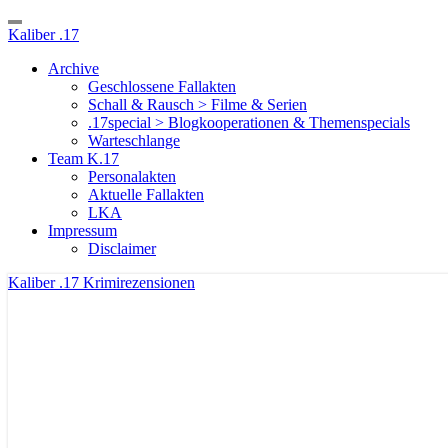
Toggle
Kaliber .17
Navigation
Archive
Geschlossene Fallakten
Schall & Rausch > Filme & Serien
.17special > Blogkooperationen & Themenspecials
Warteschlange
Team K.17
Personalakten
Aktuelle Fallakten
LKA
Impressum
Disclaimer
Kaliber .17
Krimirezensionen