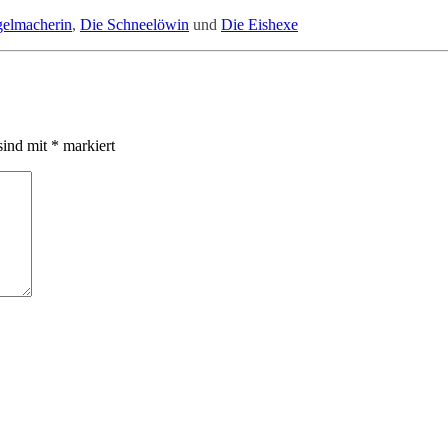
gelmacherin
,
Die Schneelöwin
und
Die Eishexe
sind mit
*
markiert