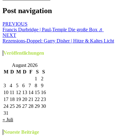
Post navigation
PREVIOUS
Francis Durbridge | Paul-Temple Die große Box ♬
NEXT
Rezensions-Doppel: Garry Disher | Hitze & Kaltes Licht
Veröffentlichungen
August 2026
M
D
M
D
F
S
S
1
2
3
4
5
6
7
8
9
10
11
12
13
14
15
16
17
18
19
20
21
22
23
24
25
26
27
28
29
30
31
« Juli
Neueste Beiträge