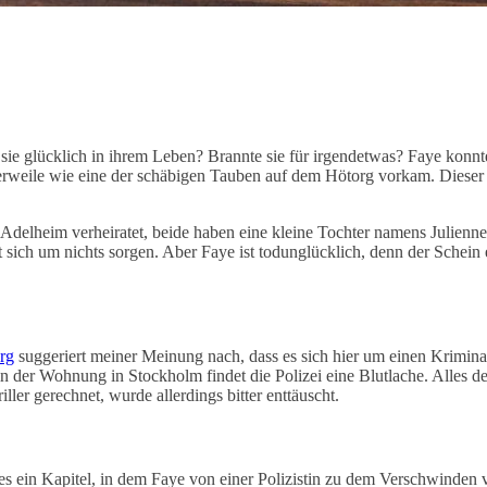
ie glücklich in ihrem Leben? Brannte sie für irgendetwas? Faye konnte
rweile wie eine der schäbigen Tauben auf dem Hötorg vorkam. Dieser f
ck Adelheim verheiratet, beide haben eine kleine Tochter namens Julie
ich um nichts sorgen. Aber Faye ist todunglücklich, denn der Schein ein
rg
suggeriert meiner Meinung nach, dass es sich hier um einen Krimin
 der Wohnung in Stockholm findet die Polizei eine Blutlache. Alles deu
ler gerechnet, wurde allerdings bitter enttäuscht.
t es ein Kapitel, in dem Faye von einer Polizistin zu dem Verschwinden 