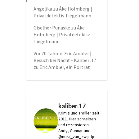
Angelika
zu
Åke Holmberg |
Privatdetektiv Tiegelmann
Giselher Punaske
zu
Åke
Holmberg | Privatdetektiv
Tiegelmann
Vor 70 Jahren: Eric Ambler |
Besuch bei Nacht - Kaliber .17
zu
Eric Ambler, ein Porträt
kaliber.17
Krimis und Thriller seit
2011.
Hier schreiben
und rezensieren
Andy, Gunnar und
@nora_van_zwijntje