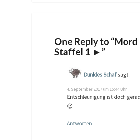
One Reply to “Mord a
Staffel 1 ►”
Dunkles Schaf
sagt:
4. September 2017 um 15:44 Uhr
Entschleunigung ist doch gerad
😉
Antworten