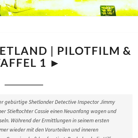
MORD
TLAND | PILOTFILM &
AUF
SHETLAND
TAFFEL 1 ►
|
PILOTFILM
Comments
26. August 2017
|
1 Comment
&
STAFFEL
1
er gebürtige Shetlander Detective Inspector Jimmy
►
iner Stieftochter Cassie einen Neuanfang wagen und
nseln. Während der Ermittlungen in seinem ersten
mer wieder mit den Vorurteilen und inneren