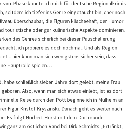
tream-Phase konnte ich mich für deutsche Regionalkrimis
ch, seitdem ich tiefer ins Genre eingetaucht bin, eher noch
 Niveau überschaubar, die Figuren klischeehaft, der Humor
d touristische oder gar kulinarische Aspekte dominieren.
rken des Genres sicherlich bei dieser Pauschalierung
gedacht, ich probiere es doch nochmal. Und als Region
et – hier kann man sich wenigstens sicher sein, dass
ne Hauptrolle spielen…
d, habe schließlich sieben Jahre dort gelebt, meine Frau
geboren. Also, wenn man sich etwas einlebt, ist es dort
kriminelle Reise durch den Pott beginne ich in Mülheim an
rer Figur Kristof Kryszinski. Danach geht es weiter nach
be. Es folgt Norbert Horst mit dem Dortmunder
wir ganz am östlichen Rand bei Dirk Schmidts „Ertränkt,