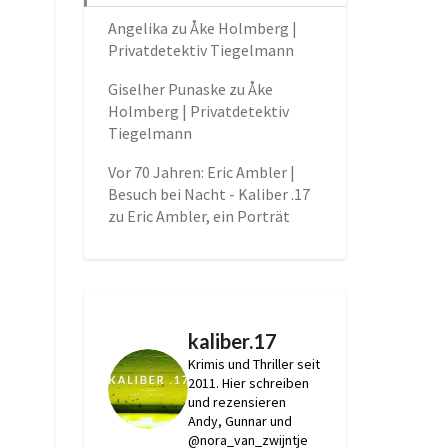
Angelika
zu
Åke Holmberg |
Privatdetektiv Tiegelmann
Giselher Punaske
zu
Åke
Holmberg | Privatdetektiv
Tiegelmann
Vor 70 Jahren: Eric Ambler |
Besuch bei Nacht - Kaliber .17
zu
Eric Ambler, ein Porträt
kaliber.17
Krimis und Thriller seit
2011.
Hier schreiben
und rezensieren
Andy, Gunnar und
@nora_van_zwijntje