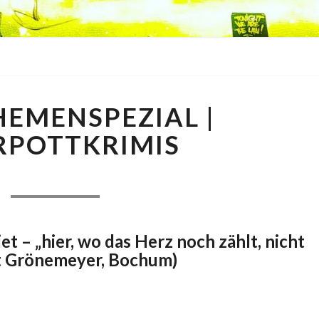
MINI-
HEMENSPEZIAL |
THEMENSPEZIAL
|
RPOTTKRIMIS
RUHRPOTTKRIMIS
Comments
7. Januar 2018
|
8 Comments
 – „hier, wo das Herz noch zählt, nicht
rt Grönemeyer, Bochum)