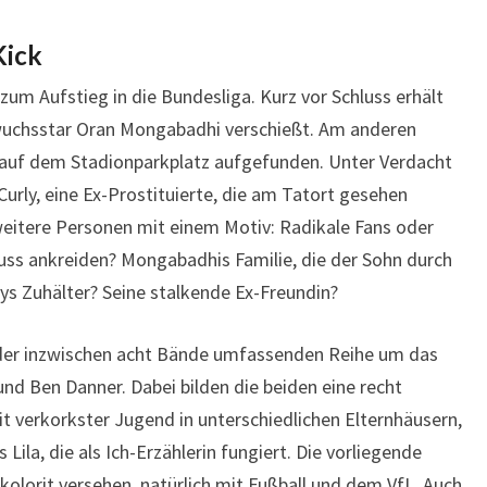
Kick
um Aufstieg in die Bundesliga. Kurz vor Schluss erhält
uchsstar Oran Mongabadhi verschießt. Am anderen
uf dem Stadionparkplatz aufgefunden. Unter Verdacht
urly, eine Ex-Prostituierte, die am Tatort gesehen
eitere Personen mit einem Motiv: Radikale Fans oder
huss ankreiden? Mongabadhis Familie, die der Sohn durch
lys Zuhälter? Seine stalkende Ex-Freundin?
 der inzwischen acht Bände umfassenden Reihe um das
und Ben Danner. Dabei bilden die beiden eine recht
t verkorkster Jugend in unterschiedlichen Elternhäusern,
 Lila, die als Ich-Erzählerin fungiert. Die vorliegende
kolorit versehen, natürlich mit Fußball und dem VfL. Auch