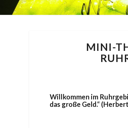
MINI-T
RUH
By
Nora
|
2
Willkommen im Ruhrgebiet
das große Geld.“ (Herbe