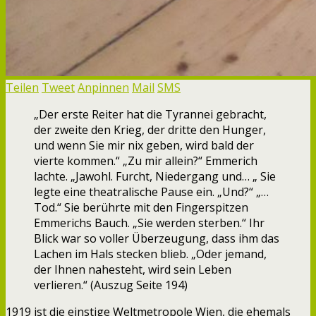
Teilen
Tweet
Anpinnen
Mail
SMS
„Der erste Reiter hat die Tyrannei gebracht,
der zweite den Krieg, der dritte den Hunger,
und wenn Sie mir nix geben, wird bald der
vierte kommen.“ „Zu mir allein?“ Emmerich
lachte. „Jawohl. Furcht, Niedergang und… „ Sie
legte eine theatralische Pause ein. „Und?“ „…
Tod.“ Sie berührte mit den Fingerspitzen
Emmerichs Bauch. „Sie werden sterben.“ Ihr
Blick war so voller Überzeugung, dass ihm das
Lachen im Hals stecken blieb. „Oder jemand,
der Ihnen nahesteht, wird sein Leben
verlieren.“ (Auszug Seite 194)
1919 ist die einstige Weltmetropole Wien, die ehemals