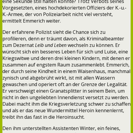
eine Sekunde still halten konnte? Trotz Verbots seines
Vorgesetzten, eines hochdekorierten Offiziers der K.-u.-
K.-Armee, der von Polizeiarbeit nicht viel versteht,
ermittelt Emmerich weiter.
Der erfahrene Polizist sieht die Chance sich zu
profilieren, denn er träumt davon, als Kriminalbeamter
zum Dezernat
Leib und Leben
wechseln zu können. Er
wünscht sich ein besseres Leben für sich und Luise, eine
Kriegswitwe und deren drei kleinen Kindern, mit denen er
zusammen auf engstem Raum zusammenlebt. Emmerich,
der durch seine Kindheit in einem Waisenhaus, manchmal
zynisch und abgebrüht wirkt, ist mit allen Wassern
gewaschen und operiert oft an der Grenze der Legalität.
Er verschweigt einen Granatsplitter in seinem Bein, um
nicht in den ungeliebten Innendienst versetzt zu werden.
Dabei macht ihm die Kriegsverletzung schwer zu schaffen
und als er das neue Wundermittel Heroin kennenlernt,
treibt ihn das fast in die Heroinsucht.
Den ihm unterstellten Assistenten Winter, ein feines,