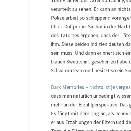
Tom Kramer, der Vater von Jenny, vor
verurteilt zu sehen. Er kann an nich
Polizeiarbeit so schleppend vorangeh
Chlor-Duftprobe. Sie hat in der Nac
des Tatortes ergeben, dass der Täter
ihm. Diese beiden Indizien deuten d
sein muss. Und dann erinnert sich e
blauen Sweatshirt gesehen zu haben. 
Schwimmteam und besitzt so ein Swe
Dark Memories – Nichts ist je verge
dass man natürlich unbedingt wisse
mehr an der Erzählperspektive. Das 
Es fängt mit dem Tag an, als Jenny se
er aus Erzählungen der Eltern und de
Tom, die Eltern von Jenny, sind einz