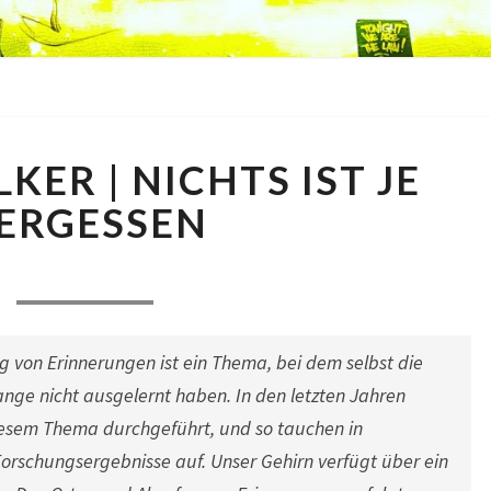
WENDY
ER | NICHTS IST JE
WALKER
|
ERGESSEN
NICHTS
IST
Comments
|
28. Juni 2016
|
2 Comments
JE
VERGESSEN
 von Erinnerungen ist ein Thema, bei dem selbst die
ange nicht ausgelernt haben. In den letzten Jahren
iesem Thema durchgeführt, und so tauchen in
rschungsergebnisse auf. Unser Gehirn verfügt über ein