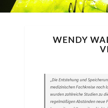
WENDY WALK
V
By
Nora
„Die Entstehung und Speicherung
medizinischen Fachkreise noch l
wurden zahlreiche Studien zu d
regelmäßigen Abständen neue Fo