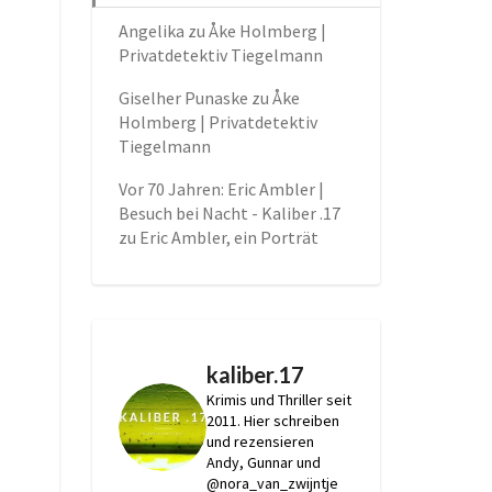
Angelika
zu
Åke Holmberg |
Privatdetektiv Tiegelmann
Giselher Punaske
zu
Åke
Holmberg | Privatdetektiv
Tiegelmann
Vor 70 Jahren: Eric Ambler |
Besuch bei Nacht - Kaliber .17
zu
Eric Ambler, ein Porträt
kaliber.17
Krimis und Thriller seit
2011.
Hier schreiben
und rezensieren
Andy, Gunnar und
@nora_van_zwijntje