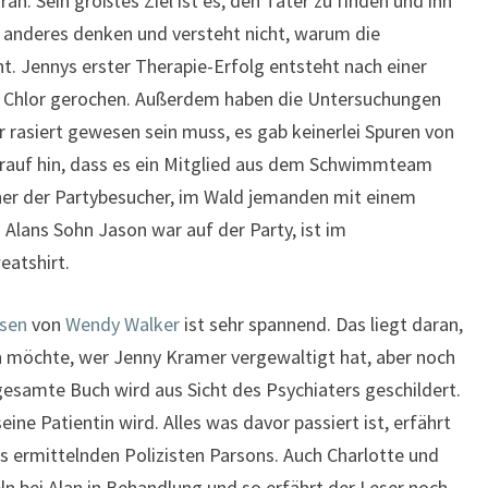
an. Sein größtes Ziel ist es, den Täter zu finden und ihn
ts anderes denken und versteht nicht, warum die
t. Jennys erster Therapie-Erfolg entsteht nach einer
ht Chlor gerochen. Außerdem haben die Untersuchungen
 rasiert gewesen sein muss, es gab keinerlei Spuren von
arauf hin, dass es ein Mitglied aus dem Schwimmteam
iner der Partybesucher, im Wald jemanden mit einem
Alans Sohn Jason war auf der Party, ist im
atshirt.
ssen
von
Wendy Walker
ist sehr spannend. Das liegt daran,
n möchte, wer Jenny Kramer vergewaltigt hat, aber noch
gesamte Buch wird aus Sicht des Psychiaters geschildert.
ine Patientin wird. Alles was davor passiert ist, erfährt
s ermittelnden Polizisten Parsons. Auch Charlotte und
eln bei Alan in Behandlung und so erfährt der Leser noch