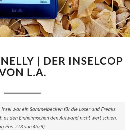
MICHAEL
ELLY | DER INSELCOP
CONNELLY
|
VON L.A.
DER
INSELCOP
ra
|
30. November 2025
VON
L.A.
 Insel war ein Sammelbecken für die Loser und Freaks
lb es den Einheimischen den Aufwand nicht wert schien,
ug Pos. 218 von 4529)