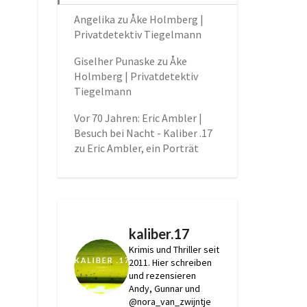
Angelika
zu
Åke Holmberg |
Privatdetektiv Tiegelmann
Giselher Punaske
zu
Åke
Holmberg | Privatdetektiv
Tiegelmann
Vor 70 Jahren: Eric Ambler |
Besuch bei Nacht - Kaliber .17
zu
Eric Ambler, ein Porträt
kaliber.17
Krimis und Thriller seit
2011.
Hier schreiben
und rezensieren
Andy, Gunnar und
@nora_van_zwijntje