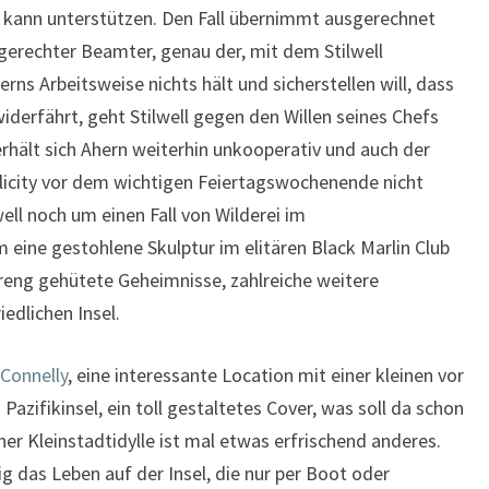
kann unterstützen. Den Fall übernimmt ausgerechnet
tgerechter Beamter, genau der, mit dem Stilwell
rns Arbeitsweise nichts hält und sicherstellen will, dass
derfährt, geht Stilwell gegen den Willen seines Chefs
rhält sich Ahern weiterhin unkooperativ und auch der
blicity vor dem wichtigen Feiertagswochenende nicht
well noch um einen Fall von Wilderei im
 eine gestohlene Skulptur im elitären Black Marlin Club
reng gehütete Geheimnisse, zahlreiche weitere
edlichen Insel.
 Connelly
, eine interessante Location mit einer kleinen vor
azifikinsel, ein toll gestaltetes Cover, was soll da schon
ner Kleinstadtidylle ist mal etwas erfrischend anderes.
ig das Leben auf der Insel, die nur per Boot oder