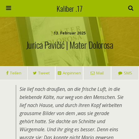
Kaliber .17
13. Februar 2025
Jurica Pavičić | Mater Dolorosa
Teilen
Tweet
Anpinnen
Mail
SMS
Sie lief nach draußen, an die frische Luft, in die
belebende Kälte, nur weg von den Menschen. Sie
lief nach Hause, und durch ihren Kopf wirbelten
grausame Bilder von dem ,was sie gerade
gehört hatte. Sie dachte an Schnitte und
Würgemale. Und ihr ging es besser. Denn eins
wusste sie: Das konnte nicht Mario gewesen