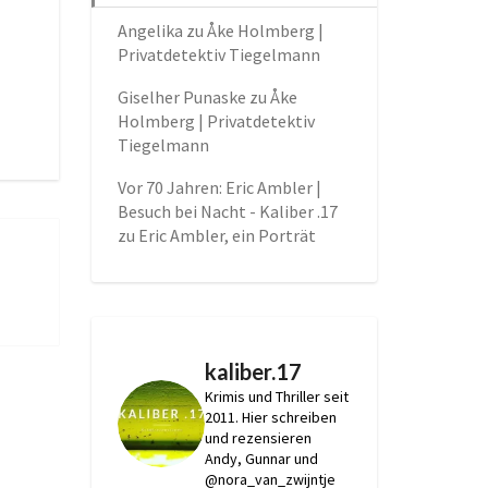
Angelika
zu
Åke Holmberg |
Privatdetektiv Tiegelmann
Giselher Punaske
zu
Åke
Holmberg | Privatdetektiv
Tiegelmann
Vor 70 Jahren: Eric Ambler |
Besuch bei Nacht - Kaliber .17
zu
Eric Ambler, ein Porträt
kaliber.17
Krimis und Thriller seit
2011.
Hier schreiben
und rezensieren
Andy, Gunnar und
@nora_van_zwijntje