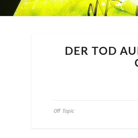
DER TOD AU
By
Nora
|
14
Off Topic