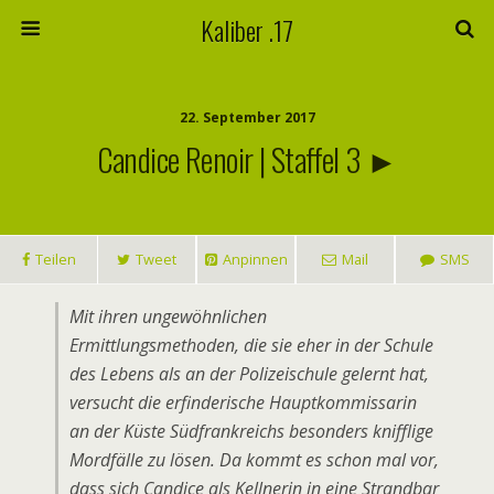
Kaliber .17
22. September 2017
Candice Renoir | Staffel 3 ►
Teilen
Tweet
Anpinnen
Mail
SMS
Mit ihren ungewöhnlichen
Ermittlungsmethoden, die sie eher in der Schule
des Lebens als an der Polizeischule gelernt hat,
versucht die erfinderische Hauptkommissarin
an der Küste Südfrankreichs besonders knifflige
Mordfälle zu lösen. Da kommt es schon mal vor,
dass sich Candice als Kellnerin in eine Strandbar