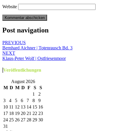
Website
Post navigation
PREVIOUS
Bernhard Aichner | Totenrausch Bd. 3
NEXT
Klaus-Peter Wolf | Ostfriesenmoor
Veröffentlichungen
August 2026
M
D
M
D
F
S
S
1
2
3
4
5
6
7
8
9
10
11
12
13
14
15
16
17
18
19
20
21
22
23
24
25
26
27
28
29
30
31