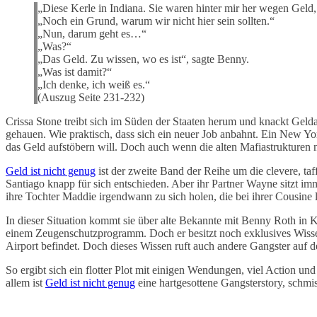
„Diese Kerle in Indiana. Sie waren hinter mir her wegen Geld, 
„Noch ein Grund, warum wir nicht hier sein sollten.“
„Nun, darum geht es…“
„Was?“
„Das Geld. Zu wissen, wo es ist“, sagte Benny.
„Was ist damit?“
„Ich denke, ich weiß es.“
(Auszug Seite 231-232)
Crissa Stone treibt sich im Süden der Staaten herum und knackt Geld
gehauen. Wie praktisch, dass sich ein neuer Job anbahnt. Ein New Yor
das Geld aufstöbern will. Doch auch wenn die alten Mafiastrukturen n
Geld ist nicht genug
ist der zweite Band der Reihe um die clevere, ta
Santiago knapp für sich entschieden. Aber ihr Partner Wayne sitzt i
ihre Tochter Maddie irgendwann zu sich holen, die bei ihrer Cousine l
In dieser Situation kommt sie über alte Bekannte mit Benny Roth in K
einem Zeugenschutzprogramm. Doch er besitzt noch exklusives Wissen
Airport befindet. Doch dieses Wissen ruft auch andere Gangster auf d
So ergibt sich ein flotter Plot mit einigen Wendungen, viel Action u
allem ist
Geld ist nicht genug
eine hartgesottene Gangsterstory, schmi