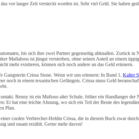
das vor langer Zeit versteckt worden ist. Sehr viel Geld. Sie haben geda
automaten, bis sich ihre zwei Partner gegenseitig abknallen. Zurück 
ker Mafiaboss ist jüngst verstorben, ohne seinen Anteil an einem üppig
icht mehr existieren, können sich noch andere an das Geld erinnern.
ffe Gangsterin Crissa Stone. Wenn wir uns erinnern: In Band 1,
Kalter 
mmer noch in einem texanischen Gefängnis. Crissa muss Geld heranscha
ebt.
ontakt. Benny ist ein Mafioso alter Schule, früher ein Handlanger der 
: Er hat eine leichte Ahnung, wo sich ein Teil der Beute des legendä
en Plan.
nd einer coolen Verbrecher-Heldin Crissa, die in diesem Buch zwar durc
ssig und rasant erzählt. Gerne mehr davon!