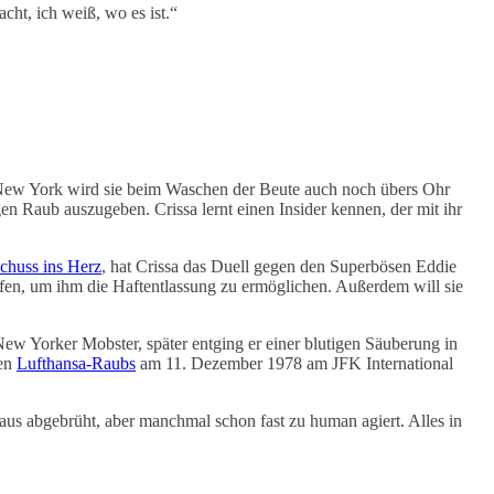
cht, ich weiß, wo es ist.“
in New York wird sie beim Waschen der Beute auch noch übers Ohr
en Raub auszugeben. Crissa lernt einen Insider kennen, der mit ihr
Schuss ins Herz
, hat Crissa das Duell gegen den Superbösen Eddie
ffen, um ihm die Haftentlassung zu ermöglichen. Außerdem will sie
New Yorker Mobster, später entging er einer blutigen Säuberung in
ren
Lufthansa-Raubs
am 11. Dezember 1978 am JFK International
haus abgebrüht, aber manchmal schon fast zu human agiert. Alles in