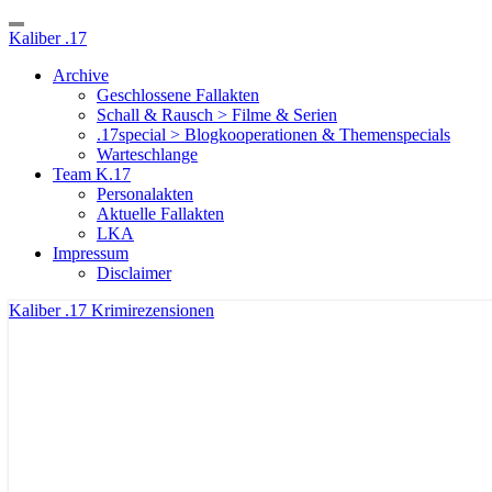
Toggle
Kaliber .17
Navigation
Archive
Geschlossene Fallakten
Schall & Rausch > Filme & Serien
.17special > Blogkooperationen & Themenspecials
Warteschlange
Team K.17
Personalakten
Aktuelle Fallakten
LKA
Impressum
Disclaimer
Kaliber .17
Krimirezensionen