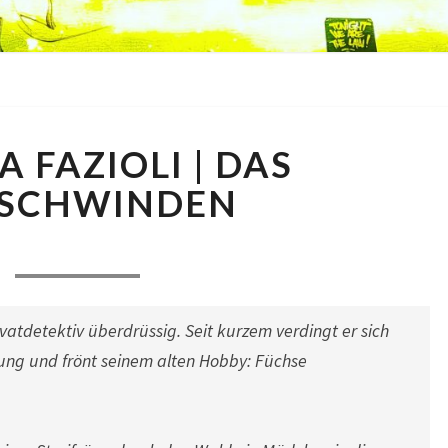
ANDREA
 FAZIOLI | DAS
FAZIOLI
|
SCHWINDEN
DAS
VERSCHWINDEN
Comments
. September 2012
|
0 Comment
Privatdetektiv überdrüssig. Seit kurzem verdingt er sich
itung und frönt seinem alten Hobby: Füchse