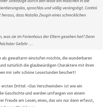
einer Streifzüge durch den Wald ein Mädchen in die
rientierungslos, sprachlos und völlig verängstigt. Contini
et heraus, dass Natalia Zeugin eines schrecklichen
n, was sie im Ferienhaus der Eltern gesehen hat? Denn
n höchster Gefahr …
ich als gewaltarm einstufen möchte, die wunderbaren
nd natürlich die glaubwürdigen Charaktere mit ihren
en mir sehr schöne Lesestunden beschert!
ersten Drittel: »Das Verschwinden« ist wie ein
in die Geschichte und werden umfangen von einem
er Freude am Lesen, eines, das uns nur dann erfasst,