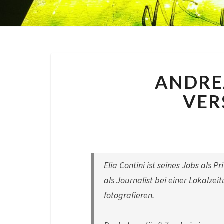
ANDREA
VER
By
Nora
|
6
Elia Contini ist seines Jobs als 
als Journalist bei einer Lokalze
fotografieren.