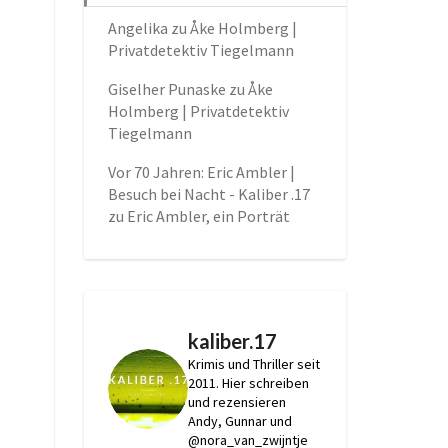
Angelika
zu
Åke Holmberg |
Privatdetektiv Tiegelmann
Giselher Punaske
zu
Åke
Holmberg | Privatdetektiv
Tiegelmann
Vor 70 Jahren: Eric Ambler |
Besuch bei Nacht - Kaliber .17
zu
Eric Ambler, ein Porträt
kaliber.17
Krimis und Thriller seit
2011.
Hier schreiben
und rezensieren
Andy, Gunnar und
@nora_van_zwijntje