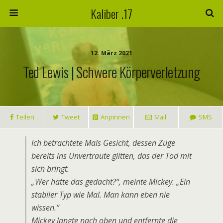
Kaliber .17
12. März 2021
Ted Lewis | Schwere Körperverletzung
Teilen
Tweet
Anpinnen
Mail
SMS
Ich betrachtete Mals Gesicht, dessen Züge
bereits ins Unvertraute glitten, das der Tod mit
sich bringt.
„Wer hätte das gedacht?“, meinte Mickey. „Ein
stabiler Typ wie Mal. Man kann eben nie
wissen.“
Mickey langte nach oben und entfernte die