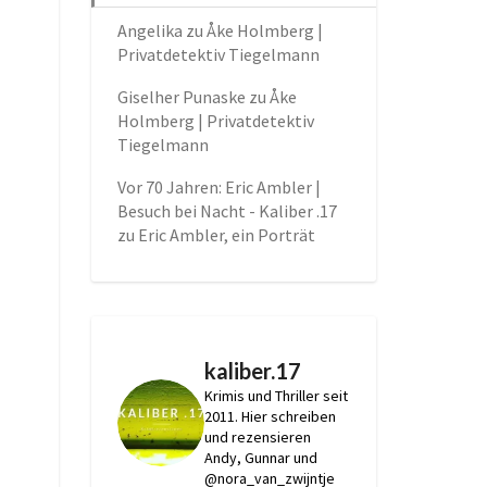
Angelika
zu
Åke Holmberg |
Privatdetektiv Tiegelmann
Giselher Punaske
zu
Åke
Holmberg | Privatdetektiv
Tiegelmann
Vor 70 Jahren: Eric Ambler |
Besuch bei Nacht - Kaliber .17
zu
Eric Ambler, ein Porträt
kaliber.17
Krimis und Thriller seit
2011.
Hier schreiben
und rezensieren
Andy, Gunnar und
@nora_van_zwijntje