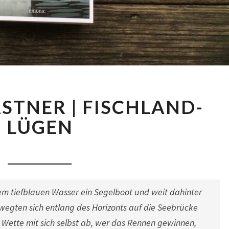
CORINNA
STNER | FISCHLAND-
KASTNER
|
LÜGEN
FISCHLAND-
LÜGEN
Comments
. Dezember 2020
|
0 Comment
dem tiefblauen Wasser ein Segelboot und weit dahinter
wegten sich entlang des Horizonts auf die Seebrücke
ne Wette mit sich selbst ab, wer das Rennen gewinnen,