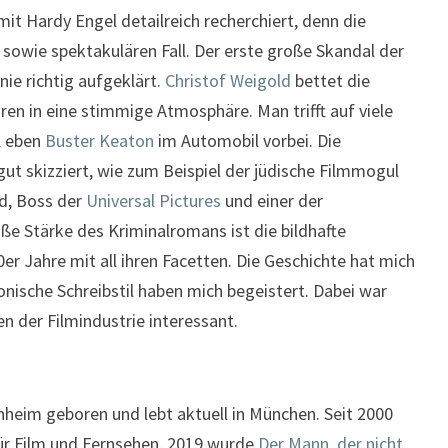
mit Hardy Engel detailreich recherchiert, denn die
sowie spektakulären Fall. Der erste große Skandal der
ie richtig aufgeklärt.
Christof Weigold
bettet die
ren in eine stimmige Atmosphäre. Man trifft auf viele
l eben
Buster Keaton
im Automobil vorbei. Die
ut skizziert, wie zum Beispiel der jüdische Filmmogul
d, Boss der
Universal Pictures
und einer der
e Stärke des Kriminalromans ist die bildhafte
r Jahre mit all ihren Facetten. Die Geschichte hat mich
nische Schreibstil haben mich begeistert. Dabei war
en der Filmindustrie interessant.
heim geboren und lebt aktuell in München. Seit 2000
für Film und Fernsehen. 2019 wurde
Der Mann, der nicht