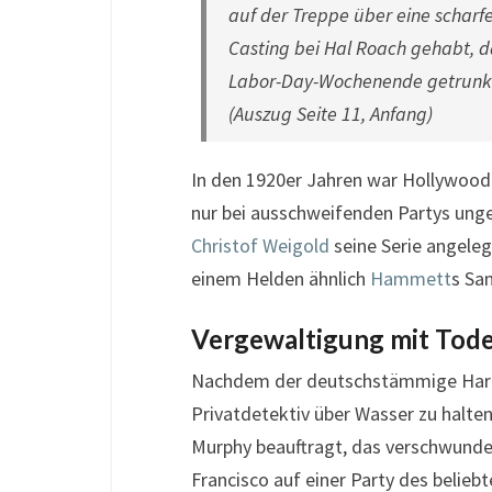
auf der Treppe über eine scharf
Casting bei Hal Roach gehabt, 
Labor-Day-Wochenende getrunken
(Auszug Seite 11, Anfang)
In den 1920er Jahren war Hollywood e
nur bei ausschweifenden Partys ung
Christof Weigold
seine Serie angeleg
einem Helden ähnlich
Hammett
s Sa
Vergewaltigung mit Tod
Nachdem der deutschstämmige Hardy E
Privatdetektiv über Wasser zu halten
Murphy beauftragt, das verschwundene
Francisco auf einer Party des belieb