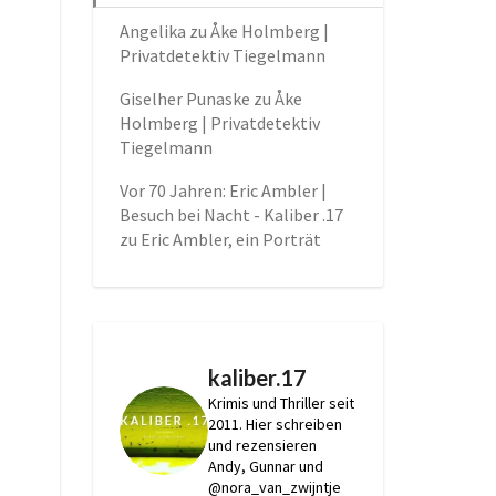
Angelika
zu
Åke Holmberg |
Privatdetektiv Tiegelmann
Giselher Punaske
zu
Åke
Holmberg | Privatdetektiv
Tiegelmann
Vor 70 Jahren: Eric Ambler |
Besuch bei Nacht - Kaliber .17
zu
Eric Ambler, ein Porträt
kaliber.17
Krimis und Thriller seit
2011.
Hier schreiben
und rezensieren
Andy, Gunnar und
@nora_van_zwijntje