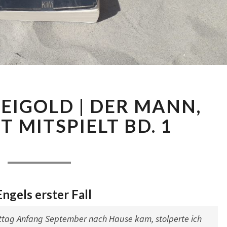
CHRISTOF
EIGOLD | DER MANN,
WEIGOLD
|
T MITSPIELT BD. 1
DER
MANN,
Comments
|
5. Juli 2019
|
0 Comment
DER
NICHT
MITSPIELT
gels erster Fall
BD.
1
ttag Anfang September nach Hause kam, stolperte ich