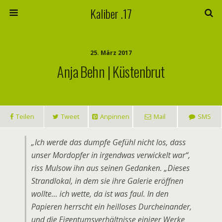
Kaliber .17
25. März 2017
Anja Behn | Küstenbrut
Teilen
Tweet
Anpinnen
Mail
SMS
„Ich werde das dumpfe Gefühl nicht los, dass
unser Mordopfer in irgendwas verwickelt war“,
riss Mulsow ihn aus seinen Gedanken. „Dieses
Strandlokal, in dem sie ihre Galerie eröffnen
wollte… ich wette, da ist was faul. In den
Papieren herrscht ein heilloses Durcheinander,
und die Eigentumsverhältnisse einiger Werke