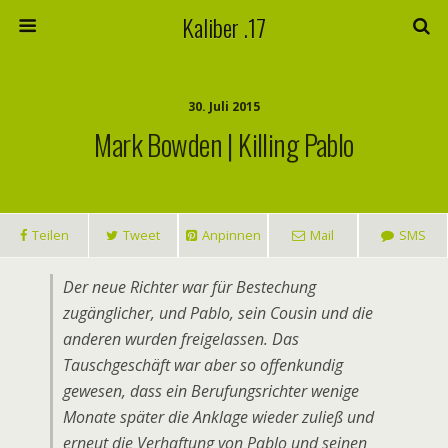
Kaliber .17
30. Juli 2015
Mark Bowden | Killing Pablo
Teilen
Tweet
Anpinnen
Mail
SMS
Der neue Richter war für Bestechung
zugänglicher, und Pablo, sein Cousin und die
anderen wurden freigelassen. Das
Tauschgeschäft war aber so offenkundig
gewesen, dass ein Berufungsrichter wenige
Monate später die Anklage wieder zuließ und
erneut die Verhaftung von Pablo und seinen