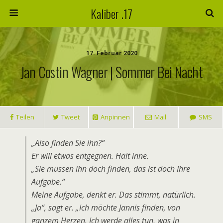
Kaliber .17
17. Februar 2020
Jan Costin Wagner | Sommer Bei Nacht
Teilen
Tweet
Anpinnen
Mail
SMS
„Also finden Sie ihn?“
Er will etwas entgegnen. Hält inne.
„Sie müssen ihn doch finden, das ist doch Ihre
Aufgabe.“
Meine Aufgabe, denkt er. Das stimmt, natürlich.
„Ja“, sagt er. „Ich möchte Jannis finden, von
ganzem Herzen. Ich werde alles tun, was in