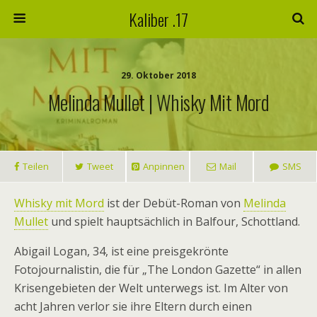
Kaliber .17
29. Oktober 2018
Melinda Mullet | Whisky Mit Mord
Teilen
Tweet
Anpinnen
Mail
SMS
Whisky mit Mord
ist der Debüt-Roman von
Melinda
Mullet
und spielt hauptsächlich in Balfour, Schottland.
Abigail Logan, 34, ist eine preisgekrönte
Fotojournalistin, die für „The London Gazette“ in allen
Krisengebieten der Welt unterwegs ist. Im Alter von
acht Jahren verlor sie ihre Eltern durch einen