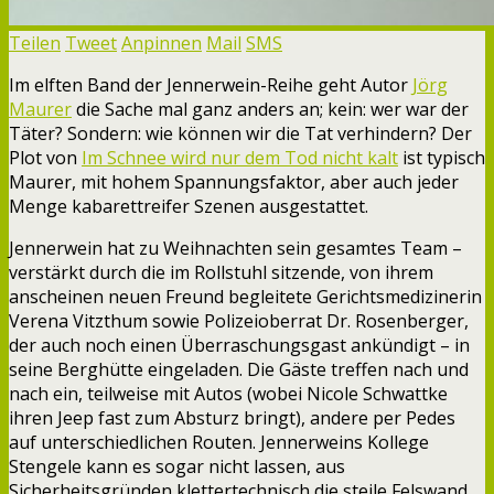
Teilen
Tweet
Anpinnen
Mail
SMS
Im elften Band der Jennerwein-Reihe geht Autor
Jörg
Maurer
die Sache mal ganz anders an; kein: wer war der
Täter? Sondern: wie können wir die Tat verhindern? Der
Plot von
Im Schnee wird nur dem Tod nicht kalt
ist typisch
Maurer, mit hohem Spannungsfaktor, aber auch jeder
Menge kabarettreifer Szenen ausgestattet.
Jennerwein hat zu Weihnachten sein gesamtes Team –
verstärkt durch die im Rollstuhl sitzende, von ihrem
anscheinen neuen Freund begleitete Gerichtsmedizinerin
Verena Vitzthum sowie Polizeioberrat Dr. Rosenberger,
der auch noch einen Überraschungsgast ankündigt – in
seine Berghütte eingeladen. Die Gäste treffen nach und
nach ein, teilweise mit Autos (wobei Nicole Schwattke
ihren Jeep fast zum Absturz bringt), andere per Pedes
auf unterschiedlichen Routen. Jennerweins Kollege
Stengele kann es sogar nicht lassen, aus
Sicherheitsgründen klettertechnisch die steile Felswand