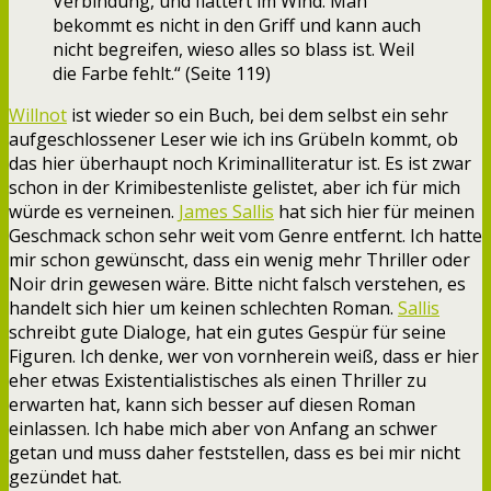
Verbindung, und flattert im Wind. Man
bekommt es nicht in den Griff und kann auch
nicht begreifen, wieso alles so blass ist. Weil
die Farbe fehlt.“ (Seite 119)
Willnot
ist wieder so ein Buch, bei dem selbst ein sehr
aufgeschlossener Leser wie ich ins Grübeln kommt, ob
das hier überhaupt noch Kriminalliteratur ist. Es ist zwar
schon in der Krimibestenliste gelistet, aber ich für mich
würde es verneinen.
James Sallis
hat sich hier für meinen
Geschmack schon sehr weit vom Genre entfernt. Ich hatte
mir schon gewünscht, dass ein wenig mehr Thriller oder
Noir drin gewesen wäre. Bitte nicht falsch verstehen, es
handelt sich hier um keinen schlechten Roman.
Sallis
schreibt gute Dialoge, hat ein gutes Gespür für seine
Figuren. Ich denke, wer von vornherein weiß, dass er hier
eher etwas Existentialistisches als einen Thriller zu
erwarten hat, kann sich besser auf diesen Roman
einlassen. Ich habe mich aber von Anfang an schwer
getan und muss daher feststellen, dass es bei mir nicht
gezündet hat.