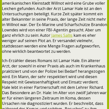
amerikanischen Kleinstadt Willnot wird eine Grube voller
Leichen gefunden. Auch der Arzt Lamar Hale ist an den
Untersuchungen beteiligt. Kurze Zeit später kommt ein
alter Bekannter in seine Praxis, der lange Zeit nicht mehr
in Willnot war. Der Ex-Marine und Scharfschütze Brandon
Lowndes wird von einer FBI-Agentin gesucht. Aber um
ganz ehrlich zu sein: Autor
James Sallis
kam es eher
weniger auf seinen Plot an. Er versandet vielmehr,
stattdessen werden eine Menge Fragen aufgeworfen,
ohne wirklich beantwortet zu werden.
Ich-Erzähler dieses Romans ist Lamar Hale. Ein älterer
Arzt, der sowohl in einer Praxis als auch im Krankenhaus
praktiziert und von der Polizei bei Bedarf herangezogen
wird. Ein Mann, der sehr respektiert wird und diesen
Respekt mit Gewissenhaftigkeit und Einsatz verdient.
Hale lebt in einer Partnerschaft mit dem Lehrer Richard.
Das Besondere an Dr. Hale: Im Alter von zwölf Jahren war
er für einen längeren Zeitraum im Koma, dessen
Ursachen nie diagnostiziert wurden. Er beschreibt, dass
während des Komas und seitdem „Besucher“ zu ihm