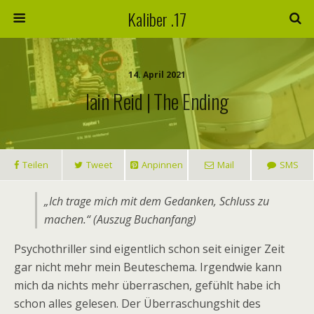
Kaliber .17
14. April 2021
Iain Reid | The Ending
Teilen
Tweet
Anpinnen
Mail
SMS
„Ich trage mich mit dem Gedanken, Schluss zu
machen.“ (Auszug Buchanfang)
Psychothriller sind eigentlich schon seit einiger Zeit
gar nicht mehr mein Beuteschema. Irgendwie kann
mich da nichts mehr überraschen, gefühlt habe ich
schon alles gelesen. Der Überraschungshit des