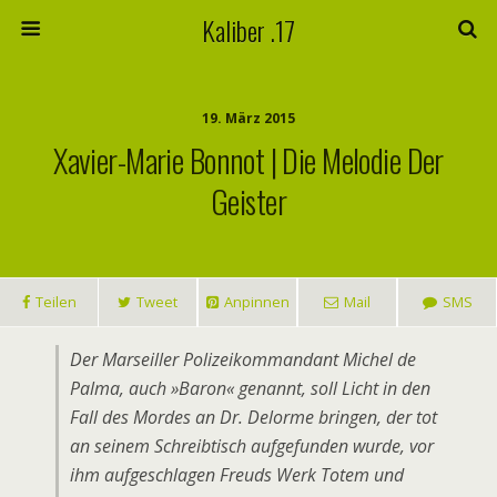
Kaliber .17
19. März 2015
Xavier-Marie Bonnot | Die Melodie Der
Geister
Teilen
Tweet
Anpinnen
Mail
SMS
Der Marseiller Polizeikommandant Michel de
Palma, auch »Baron« genannt, soll Licht in den
Fall des Mordes an Dr. Delorme bringen, der tot
an seinem Schreibtisch aufgefunden wurde, vor
ihm aufgeschlagen Freuds Werk Totem und