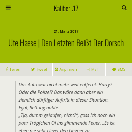
Kaliber .17
21. März 2017
Ute Haese | Den Letzten Beißt Der Dorsch
Teilen
Tweet
Anpinnen
Mail
SMS
Das Auto war nicht mehr weit entfernt. Harry?
Oder die Polizei? Das wäre dann aber ein
ziemlich dürftiger Auftritt in dieser Situation.
Egal, Rettung nahte.
„Tja, dumm gelaufen, nicht?“, goss ich noch ein
paar Tröpfchen Öl ins glimmende Feuer. „Es ist
eben nie sehr clever den Gegner zu