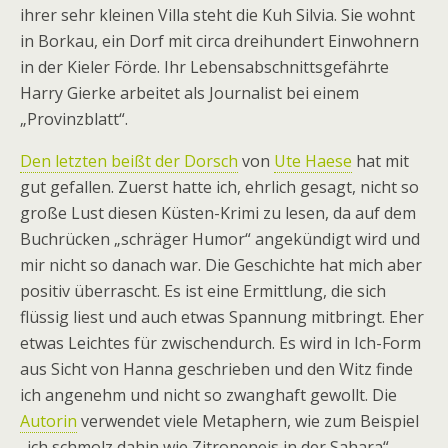
ihrer sehr kleinen Villa steht die Kuh Silvia. Sie wohnt
in Borkau, ein Dorf mit circa dreihundert Einwohnern
in der Kieler Förde. Ihr Lebensabschnittsgefährte
Harry Gierke arbeitet als Journalist bei einem
„Provinzblatt“.
Den letzten beißt der Dorsch
von
Ute Haese
hat mit
gut gefallen. Zuerst hatte ich, ehrlich gesagt, nicht so
große Lust diesen Küsten-Krimi zu lesen, da auf dem
Buchrücken „schräger Humor“ angekündigt wird und
mir nicht so danach war. Die Geschichte hat mich aber
positiv überrascht. Es ist eine Ermittlung, die sich
flüssig liest und auch etwas Spannung mitbringt. Eher
etwas Leichtes für zwischendurch. Es wird in Ich-Form
aus Sicht von Hanna geschrieben und den Witz finde
ich angenehm und nicht so zwanghaft gewollt. Die
Autorin
verwendet viele Metaphern, wie zum Beispiel
„ich schmolz dahin wie Zitroneneis in der Sahara“