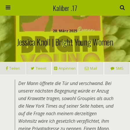
Kaliber .17
28. März 2025
Jessica Knoll | Bright Young Women
Teilen
Tweet
Anpinnen
Mail
SMS
Der Mann öffnete die Tür und verschwand. Bei
unserer nächsten Begegnung würde er Anzug
und Krawatte tragen, sowohl Groupies als auch
die New York Times auf seiner Seite haben, und
auf die Frage nach meinem derzeitigen
Wohnsitz wäre ich gesetzlich verpflichtet, ihm
meine Privatadresse zu nennen. Einem Mann,