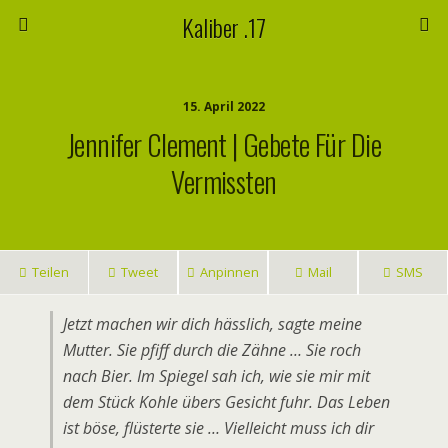
Kaliber .17
15. April 2022
Jennifer Clement | Gebete Für Die
Vermissten
Teilen
Tweet
Anpinnen
Mail
SMS
Jetzt machen wir dich hässlich, sagte meine
Mutter. Sie pfiff durch die Zähne … Sie roch
nach Bier. Im Spiegel sah ich, wie sie mir mit
dem Stück Kohle übers Gesicht fuhr. Das Leben
ist böse, flüsterte sie … Vielleicht muss ich dir