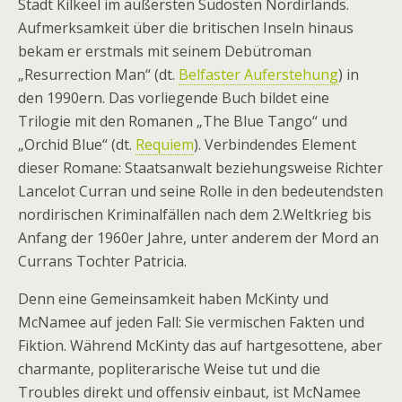
Stadt Kilkeel im äußersten Südosten Nordirlands.
Aufmerksamkeit über die britischen Inseln hinaus
bekam er erstmals mit seinem Debütroman
„Resurrection Man“ (dt.
Belfaster Auferstehung
) in
den 1990ern. Das vorliegende Buch bildet eine
Trilogie mit den Romanen „The Blue Tango“ und
„Orchid Blue“ (dt.
Requiem
). Verbindendes Element
dieser Romane: Staatsanwalt beziehungsweise Richter
Lancelot Curran und seine Rolle in den bedeutendsten
nordirischen Kriminalfällen nach dem 2.Weltkrieg bis
Anfang der 1960er Jahre, unter anderem der Mord an
Currans Tochter Patricia.
Denn eine Gemeinsamkeit haben McKinty und
McNamee auf jeden Fall: Sie vermischen Fakten und
Fiktion. Während McKinty das auf hartgesottene, aber
charmante, popliterarische Weise tut und die
Troubles direkt und offensiv einbaut, ist McNamee