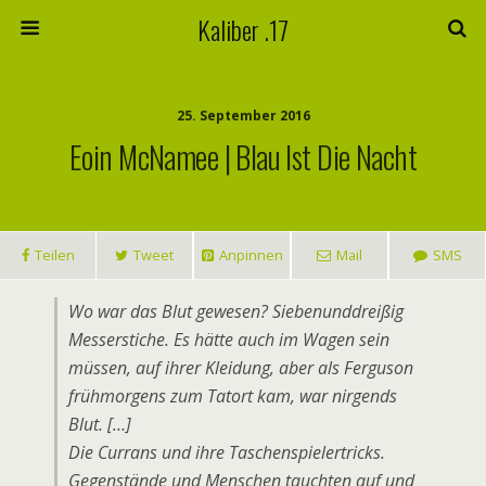
Kaliber .17
25. September 2016
Eoin McNamee | Blau Ist Die Nacht
Teilen
Tweet
Anpinnen
Mail
SMS
Wo war das Blut gewesen? Siebenunddreißig
Messerstiche. Es hätte auch im Wagen sein
müssen, auf ihrer Kleidung, aber als Ferguson
frühmorgens zum Tatort kam, war nirgends
Blut. […]
Die Currans und ihre Taschenspielertricks.
Gegenstände und Menschen tauchten auf und