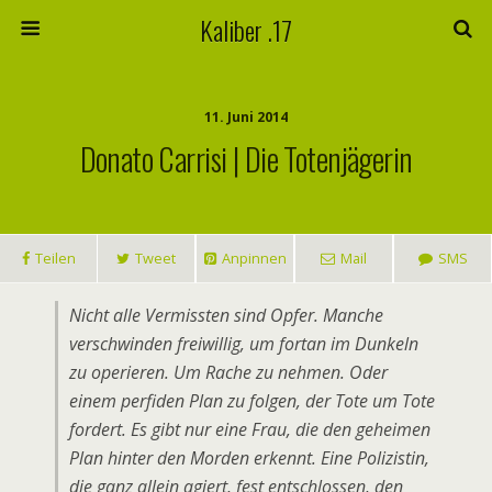
Kaliber .17
11. Juni 2014
Donato Carrisi | Die Totenjägerin
Teilen
Tweet
Anpinnen
Mail
SMS
Nicht alle Vermissten sind Opfer. Manche
verschwinden freiwillig, um fortan im Dunkeln
zu operieren. Um Rache zu nehmen. Oder
einem perfiden Plan zu folgen, der Tote um Tote
fordert. Es gibt nur eine Frau, die den geheimen
Plan hinter den Morden erkennt. Eine Polizistin,
die ganz allein agiert, fest entschlossen, den