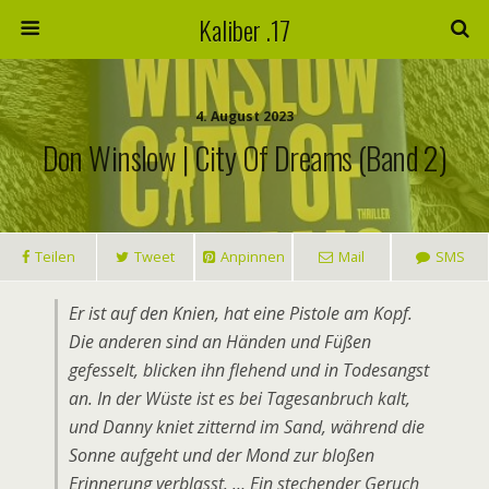
Kaliber .17
4. August 2023
Don Winslow | City Of Dreams (Band 2)
Teilen
Tweet
Anpinnen
Mail
SMS
Er ist auf den Knien, hat eine Pistole am Kopf.
Die anderen sind an Händen und Füßen
gefesselt, blicken ihn flehend und in Todesangst
an. In der Wüste ist es bei Tagesanbruch kalt,
und Danny kniet zitternd im Sand, während die
Sonne aufgeht und der Mond zur bloßen
Erinnerung verblasst. … Ein stechender Geruch