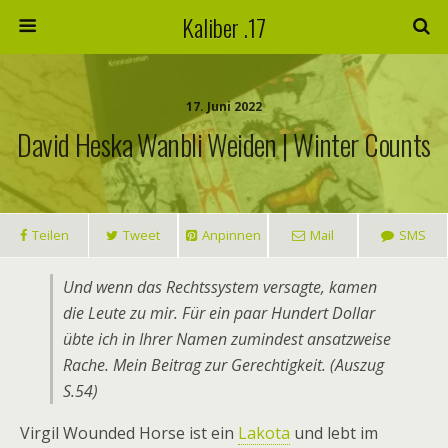
Kaliber .17
17. Juni 2022
David Heska Wanbli Weiden | Winter Counts
Teilen
Tweet
Anpinnen
Mail
SMS
Und wenn das Rechtssystem versagte, kamen
die Leute zu mir. Für ein paar Hundert Dollar
übte ich in Ihrer Namen zumindest ansatzweise
Rache. Mein Beitrag zur Gerechtigkeit. (Auszug
S.54)
Virgil Wounded Horse ist ein
Lakota
und lebt im