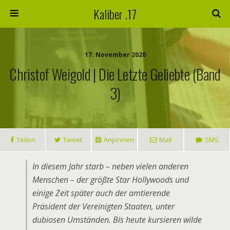
Kaliber .17
17. November 2020
Christof Weigold | Die Letzte Geliebte (Band
3)
Teilen
Tweet
Anpinnen
Mail
SMS
In diesem Jahr starb – neben vielen anderen
Menschen – der größte Star Hollywoods und
einige Zeit später auch der amtierende
Präsident der Vereinigten Staaten, unter
dubiosen Umständen. Bis heute kursieren wilde