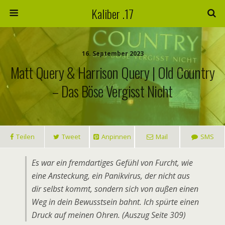
Kaliber .17
16. September 2023
Matt Query & Harrison Query | Old Country
– Das Böse Vergisst Nicht
Teilen
Tweet
Anpinnen
Mail
SMS
Es war ein fremdartiges Gefühl von Furcht, wie
eine Ansteckung, ein Panikvirus, der nicht aus
dir selbst kommt, sondern sich von außen einen
Weg in dein Bewusstsein bahnt. Ich spürte einen
Druck auf meinen Ohren. (Auszug Seite 309)