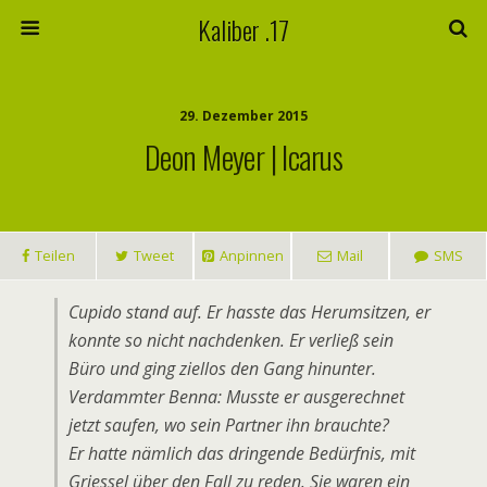
Kaliber .17
29. Dezember 2015
Deon Meyer | Icarus
Teilen
Tweet
Anpinnen
Mail
SMS
Cupido stand auf. Er hasste das Herumsitzen, er
konnte so nicht nachdenken. Er verließ sein
Büro und ging ziellos den Gang hinunter.
Verdammter Benna: Musste er ausgerechnet
jetzt saufen, wo sein Partner ihn brauchte?
Er hatte nämlich das dringende Bedürfnis, mit
Griessel über den Fall zu reden. Sie waren ein