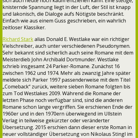
sich auch heute noch kaum entziehen kann. Eine stetige,
knisternde Spannung liegt in der Luft, der Stil ist knapp
und lakonisch, die Dialoge aufs Nötigste beschränkt.
Einfach wie aus einem Guss geschrieben, ein wahrlich
zeitloser Klassiker.
Richard Stark
alias Donald E. Westlake war ein richtiger
Vielschreiber, auch unter verschiedenen Pseudonymen.
Sehr bekannt sind sicherlich auch seine Romane mit dem
Meisterdieb John Archibald Dortmunder. Westlake
schrieb insgesamt 24 Parker-Romane. Zunächst 16
zwischen 1962 und 1974. Mehr als zwanzig Jahre später
meldete sich Parker 1997 passenderweise mit dem Titel
„Comeback“ zurück, weitere sieben Romane folgten bis
zum Tod Westlakes 2009. Während die Romane der
letzten Phase noch verfügbar sind, sind die anderen
Romane schon lange vergriffen. Sie erschienen Ende der
1960er und in den 1970ern überwiegend im Ullstein
Verlag in teilweise gekürzter oder veränderter
Übersetzung. 2015 erschien dann dieser erste Roman in
neuer vollständiger Übersetzung von Nikolaus Stingl im