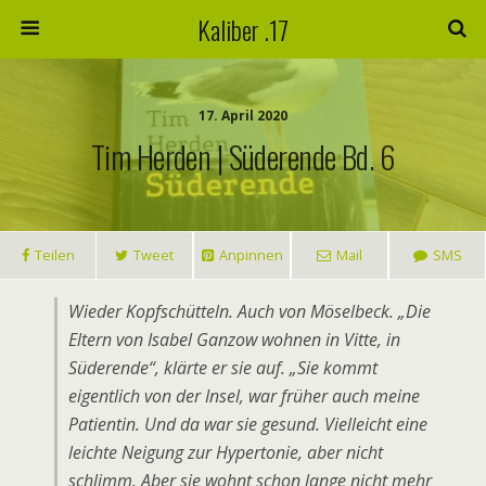
Kaliber .17
17. April 2020
Tim Herden | Süderende Bd. 6
Teilen
Tweet
Anpinnen
Mail
SMS
Wieder Kopfschütteln. Auch von Möselbeck. „Die
Eltern von Isabel Ganzow wohnen in Vitte, in
Süderende“, klärte er sie auf. „Sie kommt
eigentlich von der Insel, war früher auch meine
Patientin. Und da war sie gesund. Vielleicht eine
leichte Neigung zur Hypertonie, aber nicht
schlimm. Aber sie wohnt schon lange nicht mehr