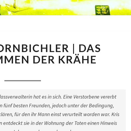
SABINE
ORNBICHLER | DAS
KORNBICHLER
|
MMEN DER KRÄHE
DAS
VERSTUMMEN
Comments
. September 2013
|
0 Comment
DER
KRÄHE
assverwalterin hat es in sich. Eine Verstorbene vererbt
en fünf besten Freunden, jedoch unter der Bedingung,
lären, für den ihr Mann einst verurteilt worden war. Kris
nn entdeckt sie in der Wohnung der Toten einen Hinweis