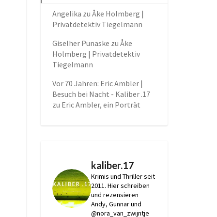
Angelika
zu
Åke Holmberg |
Privatdetektiv Tiegelmann
Giselher Punaske
zu
Åke
Holmberg | Privatdetektiv
Tiegelmann
Vor 70 Jahren: Eric Ambler |
Besuch bei Nacht - Kaliber .17
zu
Eric Ambler, ein Porträt
kaliber.17
Krimis und Thriller seit
2011.
Hier schreiben
und rezensieren
Andy, Gunnar und
@nora_van_zwijntje