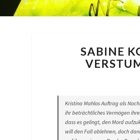
SABINE K
VERSTU
By
Nora
|
11
Kristina Mahlos Auftrag als Nachl
ihr beträchtliches Vermögen ihr
dass es gelingt, den Mord aufzuk
will den Fall ablehnen, doch da