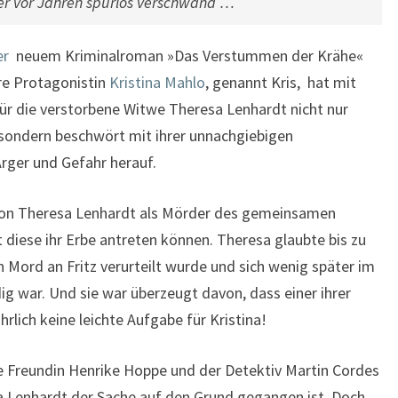
der vor Jahren spurlos verschwand …
er
neuem Kriminalroman »Das Verstummen der Krähe«
hre Protagonistin
Kristina Mahlo
, genannt Kris, hat mit
für die verstorbene Witwe Theresa Lenhardt nicht nur
 sondern beschwört mit ihrer unnachgiebigen
rger und Gefahr herauf.
n von Theresa Lenhardt als Mörder des gemeinsamen
 diese ihr Erbe antreten können. Theresa glaubte bis zu
n Mord an Fritz verurteilt wurde und sich wenig später im
g war. Und sie war überzeugt davon, dass einer ihrer
rlich keine leichte Aufgabe für Kristina!
hre Freundin Henrike Hoppe und der Detektiv Martin Cordes
sa Lenhardt der Sache auf den Grund gegangen ist. Doch