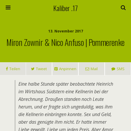
Kaliber .17
13. November 2017
Miron Zownir & Nico Anfuso | Pommerenke
Teilen
Tweet
Anpinnen
Mail
SMS
Eine halbe Stunde später beobachtete Heinrich
im Wirtshaus Südstern eine Kellnerin bei der
Abrechnung. Draußen standen noch Leute
herum, und er fragte sich ungeduldig, was ihm
die Kellnerin einbringen konnte. Sex und Geld,
aber das genügte ihm nicht. Er hatte immer
Liebe gewollt. Liebe um jeden Preis. Aber Amor