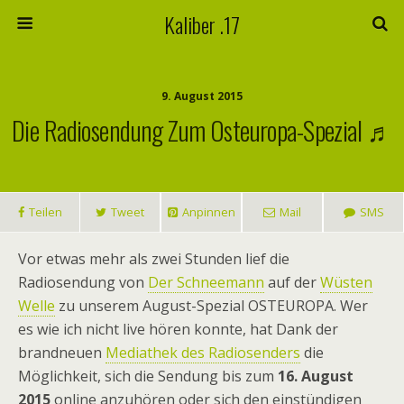
Kaliber .17
9. August 2015
Die Radiosendung Zum Osteuropa-Spezial ♬
Teilen
Tweet
Anpinnen
Mail
SMS
Vor etwas mehr als zwei Stunden lief die
Radiosendung von
Der Schneemann
auf der
Wüsten
Welle
zu unserem August-Spezial OSTEUROPA. Wer
es wie ich nicht live hören konnte, hat Dank der
brandneuen
Mediathek des Radiosenders
die
Möglichkeit, sich die Sendung bis zum
16. August
2015
online anzuhören oder sich den einstündigen