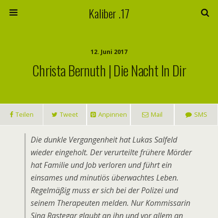
Kaliber .17
12. Juni 2017
Christa Bernuth | Die Nacht In Dir
Teilen
Tweet
Anpinnen
Mail
SMS
Die dunkle Vergangenheit hat Lukas Salfeld
wieder eingeholt. Der verurteilte frühere Mörder
hat Familie und Job verloren und führt ein
einsames und minutiös überwachtes Leben.
Regelmäßig muss er sich bei der Polizei und
seinem Therapeuten melden. Nur Kommissarin
Sina Rastegar glaubt an ihn und vor allem an