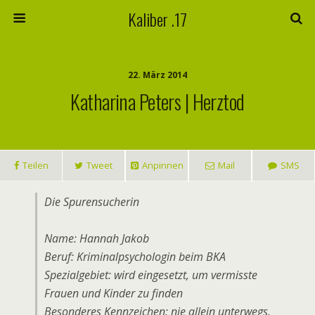
Kaliber .17
22. März 2014
Katharina Peters | Herztod
Teilen
Tweet
Anpinnen
Mail
SMS
Die Spurensucherin
Name: Hannah Jakob
Beruf: Kriminalpsychologin beim BKA
Spezialgebiet: wird eingesetzt, um vermisste
Frauen und Kinder zu finden
Besonderes Kennzeichen: nie allein unterwegs,