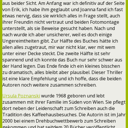
aus beider Sicht. Am Anfang war ich definitiv auf der Seite
von Erik, ich habe ihm geglaubt und Joanna fand ich fast
etwas nervig, dass sie wirklich alles in Frage stellt, auch
ihrer Freundin nicht vertraut und beiden Fotomontage
unterstellt, als sie Beweise gesucht haben. Nach und
nach wurde ich aber unsicherer, weil es doch einige
Ungereimtheiten gibt. Zur Hälfte des Buches hätte ich
allen alles zugetraut, mir war nicht klar, wer mit wem
unter einer Decke steckt. Die zweite Hälfte ist sehr
spannend und ich konnte das Buch nur sehr schwer aus
der Hand legen. Das Ende finde ich ein kleines bisschen
zu dramatisch, alles bleibt aber plausibel. Dieser Thriller
ist eine klare Empfehlung und ich hoffe, dass die beiden
Autoren noch weitere zusammen schreiben.
Ursula Poznanski
wurde 1968 geboren und lebt
zusammen mit ihrer Familie im Süden von Wien. Sie pflegt
dort neben der Leidenschaft zum Schreiben auch die
Tradition des Kaffeehausbesuches. Die Autorin ist im Jahr
2000 bei einem Drehbuchwettbewerb zum Schreiben
gekommen und hat seitdem 20 Bücher veröffentlicht.