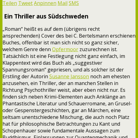
Teilen
Tweet
Anpinnen
Mail
SMS
Ein Thriller aus Südschweden
„Roman“ heißt es auf dem (übrigens recht
ansprechenden) Cover des bei C. Bertelsmann erschienen
Buches, offenbar ist man sich nicht so ganz sicher,
welchem Genre denn
Opfermoor
zuzurechnen ist.
Tatsächlich ist eine Festlegung nicht ganz einfach, im
Klappentext wird das Buch als „suggestiver
Spannungsroman“ gepriesen, und als solcher ist der
Erstling der Autorin
Susanne Jansson
noch am ehesten
anzusehen, ein Thriller, der an manchen Stellen in
Richtung Psychothriller weist, aber eben nicht nur. Es
finden sich neben Krimi-Elementen auch Anklänge an
Phantastische Literatur und Schauerromane, an Grusel-
oder Gespenstergeschichten, gar an Märchen, eine
seltsam unentschiedene Mischung, die auch noch Platz
hat für philosophische Betrachtungen zu Kant und
Schopenhauer sowie fundamentale Aussagen zum
Buddhismus, Einlassungen zur Quantenmechanik und