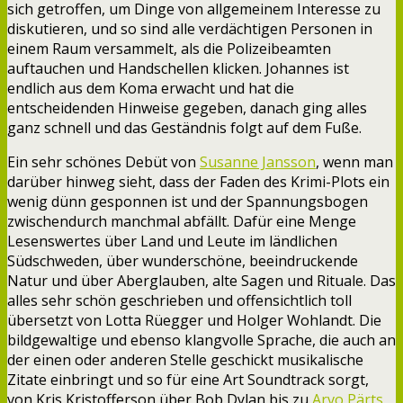
sich getroffen, um Dinge von allgemeinem Interesse zu
diskutieren, und so sind alle verdächtigen Personen in
einem Raum versammelt, als die Polizeibeamten
auftauchen und Handschellen klicken. Johannes ist
endlich aus dem Koma erwacht und hat die
entscheidenden Hinweise gegeben, danach ging alles
ganz schnell und das Geständnis folgt auf dem Fuße.
Ein sehr schönes Debüt von
Susanne Jansson
, wenn man
darüber hinweg sieht, dass der Faden des Krimi-Plots ein
wenig dünn gesponnen ist und der Spannungsbogen
zwischendurch manchmal abfällt. Dafür eine Menge
Lesenswertes über Land und Leute im ländlichen
Südschweden, über wunderschöne, beeindruckende
Natur und über Aberglauben, alte Sagen und Rituale. Das
alles sehr schön geschrieben und offensichtlich toll
übersetzt von Lotta Rüegger und Holger Wohlandt. Die
bildgewaltige und ebenso klangvolle Sprache, die auch an
der einen oder anderen Stelle geschickt musikalische
Zitate einbringt und so für eine Art Soundtrack sorgt,
von Kris Kristofferson über Bob Dylan bis zu
Arvo Pärts