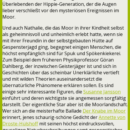
Überlebenden der Hippie-Generation, der die Augen
lieber verschließt vor den mysteriösen Ereignissen im
Moor.
Und auch Nathalie, die das Moor in ihrer Kindheit selbst
als geheimnisvoll und unheimlich erlebt hatte, wenn sie
mit ihrer Freundin in der selbstgebauten Hütte auf
Gespensterjagd ging, begegnet einigen Menschen, die
höchst empfänglich sind für Spuk und Spökenkiekerei.
Zum Beispiel dem früheren Physikprofessor Göran
Dahlberg, der inzwischen Geisterjäger ist und sich in
Geschichten über das scheinbar Unerklärliche vertieft
und mit wilden Theorien auseinandersetzt die
übernatürliche Phänomene erklären sollen. Es sind
einige sehr interessante Figuren, die
Susanne Jansson
einführt und deren wichtigste sie angemessen sorgfältig
darstellt. Der eigentliche Star aber ist die Moorlandschaft.
Wer sich an die meisterhafte Ballade
Der Knabe im Moor
erinnert, jenes schaurig-schöne Gedicht der
Annette von
Droste-Hülshoff
mit seinen höchst eindrucksvollen,