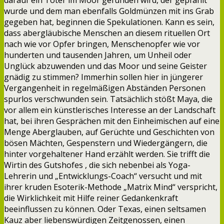
darauf ein Toter im Moor gefunden wird, der gepfählt
wurde und dem man ebenfalls Goldmünzen mit ins Grab
gegeben hat, beginnen die Spekulationen. Kann es sein,
dass abergläubische Menschen an diesem rituellen Ort
nach wie vor Opfer bringen, Menschenopfer wie vor
hunderten und tausenden Jahren, um Unheil oder
Unglück abzuwenden und das Moor und seine Geister
gnädig zu stimmen? Immerhin sollen hier in jüngerer
Vergangenheit in regelmäßigen Abständen Personen
spurlos verschwunden sein. Tatsächlich stößt Maya, die
vor allem ein künstlerisches Interesse an der Landschaft
hat, bei ihren Gesprächen mit den Einheimischen auf eine
Menge Aberglauben, auf Gerüchte und Geschichten von
bösen Mächten, Gespenstern und Wiedergängern, die
hinter vorgehaltener Hand erzählt werden. Sie trifft die
Wirtin des Gutshofes , die sich nebenbei als Yoga-
Lehrerin und „Entwicklungs-Coach“ versucht und mit
ihrer kruden Esoterik-Methode „Matrix Mind“ verspricht,
die Wirklichkeit mit Hilfe reiner Gedankenkraft
beeinflussen zu können. Oder Texas, einen seltsamen
Kauz aber liebenswürdigen Zeitgenossen, einen