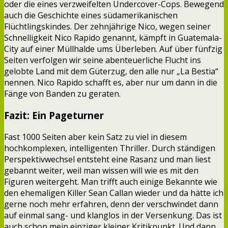
oder die eines verzweifelten Undercover-Cops. Bewegend
auch die Geschichte eines südamerikanischen
Flüchtlingskindes. Der zehnjährige Nico, wegen seiner
Schnelligkeit Nico Rapido genannt, kämpft in Guatemala-
City auf einer Müllhalde ums Überleben. Auf über fünfzig
Seiten verfolgen wir seine abenteuerliche Flucht ins
gelobte Land mit dem Güterzug, den alle nur „La Bestia“
nennen. Nico Rapido schafft es, aber nur um dann in die
Fänge von Banden zu geraten.
Fazit: Ein Pageturner
Fast 1000 Seiten aber kein Satz zu viel in diesem
hochkomplexen, intelligenten Thriller. Durch ständigen
Perspektivwechsel entsteht eine Rasanz und man liest
gebannt weiter, weil man wissen will wie es mit den
Figuren weitergeht. Man trifft auch einige Bekannte wie
den ehemaligen Killer Sean Callan wieder und da hätte ich
gerne noch mehr erfahren, denn der verschwindet dann
auf einmal sang- und klanglos in der Versenkung. Das ist
auch schon mein einziger kleiner Kritikpunkt. Und dann