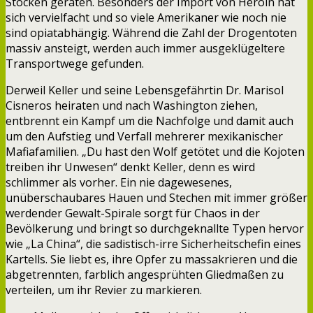
Stocken geraten. Besonders der Import von Heroin hat
sich vervielfacht und so viele Amerikaner wie noch nie
sind opiatabhängig. Während die Zahl der Drogentoten
massiv ansteigt, werden auch immer ausgeklügeltere
Transportwege gefunden.
Derweil Keller und seine Lebensgefährtin Dr. Marisol
Cisneros heiraten und nach Washington ziehen,
entbrennt ein Kampf um die Nachfolge und damit auch
um den Aufstieg und Verfall mehrerer mexikanischer
Mafiafamilien. „Du hast den Wolf getötet und die Kojoten
treiben ihr Unwesen“ denkt Keller, denn es wird
schlimmer als vorher. Ein nie dagewesenes,
unüberschaubares Hauen und Stechen mit immer größer
werdender Gewalt-Spirale sorgt für Chaos in der
Bevölkerung und bringt so durchgeknallte Typen hervor
wie „La China“, die sadistisch-irre Sicherheitschefin eines
Kartells. Sie liebt es, ihre Opfer zu massakrieren und die
abgetrennten, farblich angesprühten Gliedmaßen zu
verteilen, um ihr Revier zu markieren.