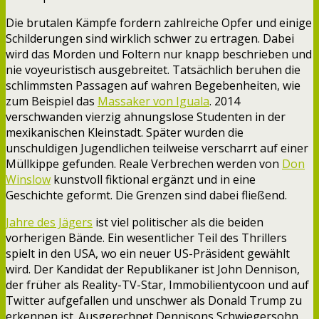
Die brutalen Kämpfe fordern zahlreiche Opfer und einige
Schilderungen sind wirklich schwer zu ertragen. Dabei
wird das Morden und Foltern nur knapp beschrieben und
nie voyeuristisch ausgebreitet. Tatsächlich beruhen die
schlimmsten Passagen auf wahren Begebenheiten, wie
zum Beispiel das
Massaker von Iguala
. 2014
verschwanden vierzig ahnungslose Studenten in der
mexikanischen Kleinstadt. Später wurden die
unschuldigen Jugendlichen teilweise verscharrt auf einer
Müllkippe gefunden. Reale Verbrechen werden von
Don
Winslow
kunstvoll fiktional ergänzt und in eine
Geschichte geformt. Die Grenzen sind dabei fließend.
Jahre des Jägers
ist viel politischer als die beiden
vorherigen Bände. Ein wesentlicher Teil des Thrillers
spielt in den USA, wo ein neuer US-Präsident gewählt
wird. Der Kandidat der Republikaner ist John Dennison,
der früher als Reality-TV-Star, Immobilientycoon und auf
Twitter aufgefallen und unschwer als Donald Trump zu
erkennen ist. Ausgerechnet Dennisons Schwiegersohn