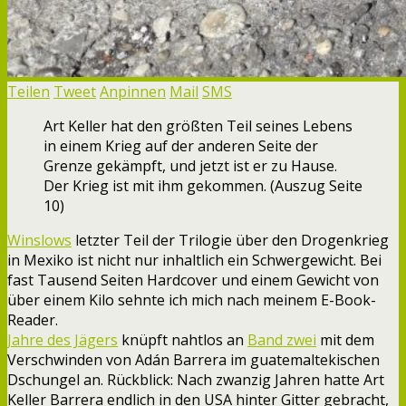
Teilen
Tweet
Anpinnen
Mail
SMS
Art Keller hat den größten Teil seines Lebens
in einem Krieg auf der anderen Seite der
Grenze gekämpft, und jetzt ist er zu Hause.
Der Krieg ist mit ihm gekommen. (Auszug Seite
10)
Winslows
letzter Teil der Trilogie über den Drogenkrieg
in Mexiko ist nicht nur inhaltlich ein Schwergewicht. Bei
fast Tausend Seiten Hardcover und einem Gewicht von
über einem Kilo sehnte ich mich nach meinem E-Book-
Reader.
Jahre des Jägers
knüpft nahtlos an
Band zwei
mit dem
Verschwinden von Adán Barrera im guatemaltekischen
Dschungel an. Rückblick: Nach zwanzig Jahren hatte Art
Keller Barrera endlich in den USA hinter Gitter gebracht,