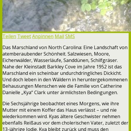
Teilen
Tweet
Anpinnen
Mail
SMS
Das Marschland von North Carolina: Eine Landschaft von
atemberaubender Schönheit. Salzwiesen, Moore,
Eichenwälder, Wasserläufe, Sanddünen, Schilfgräser.
Nahe der Kleinstadt Barkley Cove im Jahre 1952 ist das
Marschland ein scheinbar undurchdringliches Dickicht.
Und doch leben in den Wäldern in heruntergekommenen
Behausungen Menschen wie die Familie von Catherine
Danielle „Kya“ Clark unter ärmlichsten Bedingungen.
Die Sechsjährige beobachtet eines Morgens, wie ihre
Mutter mit einem Koffer das Haus verlässt – und nie
wiederkommen wird. Kyas ältere Geschwister nehmen
ebenfalls Reißaus vor dem cholerischen Vater, zuletzt der
13-jährige Jodie. Kya bleibt zurück und muss den