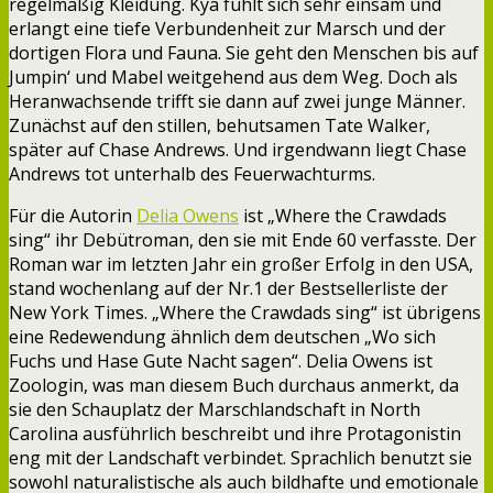
regelmäßig Kleidung. Kya fühlt sich sehr einsam und
erlangt eine tiefe Verbundenheit zur Marsch und der
dortigen Flora und Fauna. Sie geht den Menschen bis auf
Jumpin‘ und Mabel weitgehend aus dem Weg. Doch als
Heranwachsende trifft sie dann auf zwei junge Männer.
Zunächst auf den stillen, behutsamen Tate Walker,
später auf Chase Andrews. Und irgendwann liegt Chase
Andrews tot unterhalb des Feuerwachturms.
Für die Autorin
Delia Owens
ist „Where the Crawdads
sing“ ihr Debütroman, den sie mit Ende 60 verfasste. Der
Roman war im letzten Jahr ein großer Erfolg in den USA,
stand wochenlang auf der Nr.1 der Bestsellerliste der
New York Times. „Where the Crawdads sing“ ist übrigens
eine Redewendung ähnlich dem deutschen „Wo sich
Fuchs und Hase Gute Nacht sagen“. Delia Owens ist
Zoologin, was man diesem Buch durchaus anmerkt, da
sie den Schauplatz der Marschlandschaft in North
Carolina ausführlich beschreibt und ihre Protagonistin
eng mit der Landschaft verbindet. Sprachlich benutzt sie
sowohl naturalistische als auch bildhafte und emotionale