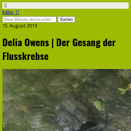
Kaliber .17
15. August 2019
Delia Owens | Der Gesang der
Flusskrebse