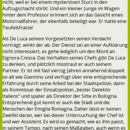
nicht, weil er bei einem mysteriösen Sturz in den
Aufzugschacht stirbt. Und ein kleiner Junge im Wagen
hinter dem Professor erinnert sich an das Gesicht eines
Motorradfahrer, der ebenfalls beteiligt war. Er hatte eine
Teufelsfratze!
Als De Luca seinem Vorgesetzten seinen Verdacht
vorträgt, winkt der ab. Der Dienst sei an einer Aufklärung
nicht interessiert, es gehe lediglich um den Mord an
Signora Cresca. Das Verhalten seines Chefs gibt De Luca
zu denken, und plötzlich misstraut er auch seinem
Partner. Er ist mit fast vierzig Jahren annähernd doppelt
so alt wie Giannino und verfügt über eine entsprechende
Erfahrung durch seine Arbeit bei der Staatspolizei, dann
als Kommissar der Einsatzpolizei „bester Detektiv
Italiens“ und später als Direktor der Sitte in Bologna.
Entsprechend gut kennt er auch die Stadt und die
Menschen der Emiglia Romagna. Daher lässt er keinen
Zweifel daran, wer bei dieser Untersuchung der Chef ist
und wer Assistent. Es wird so gemacht, wie es ihm passt,
in seinem Tempo, nach seinen Maßgaben, auch wenn es