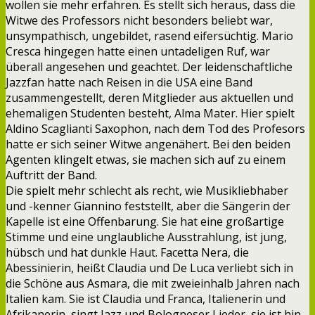
wollen sie mehr erfahren. Es stellt sich heraus, dass die
Witwe des Professors nicht besonders beliebt war,
unsympathisch, ungebildet, rasend eifersüchtig. Mario
Cresca hingegen hatte einen untadeligen Ruf, war
überall angesehen und geachtet. Der leidenschaftliche
Jazzfan hatte nach Reisen in die USA eine Band
zusammengestellt, deren Mitglieder aus aktuellen und
ehemaligen Studenten besteht, Alma Mater. Hier spielt
Aldino Scaglianti Saxophon, nach dem Tod des Profesors
hatte er sich seiner Witwe angenähert. Bei den beiden
Agenten klingelt etwas, sie machen sich auf zu einem
Auftritt der Band.
Die spielt mehr schlecht als recht, wie Musikliebhaber
und -kenner Giannino feststellt, aber die Sängerin der
Kapelle ist eine Offenbarung. Sie hat eine großartige
Stimme und eine unglaubliche Ausstrahlung, ist jung,
hübsch und hat dunkle Haut. Facetta Nera, die
Abessinierin, heißt Claudia und De Luca verliebt sich in
die Schöne aus Asmara, die mit zweieinhalb Jahren nach
Italien kam. Sie ist Claudia und Franca, Italienerin und
Afrikanerin, singt Jazz und Bologneser Lieder, sie ist hin-