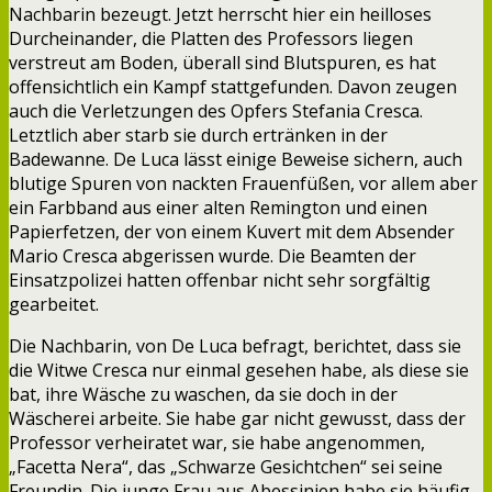
Nachbarin bezeugt. Jetzt herrscht hier ein heilloses
Durcheinander, die Platten des Professors liegen
verstreut am Boden, überall sind Blutspuren, es hat
offensichtlich ein Kampf stattgefunden. Davon zeugen
auch die Verletzungen des Opfers Stefania Cresca.
Letztlich aber starb sie durch ertränken in der
Badewanne. De Luca lässt einige Beweise sichern, auch
blutige Spuren von nackten Frauenfüßen, vor allem aber
ein Farbband aus einer alten Remington und einen
Papierfetzen, der von einem Kuvert mit dem Absender
Mario Cresca abgerissen wurde. Die Beamten der
Einsatzpolizei hatten offenbar nicht sehr sorgfältig
gearbeitet.
Die Nachbarin, von De Luca befragt, berichtet, dass sie
die Witwe Cresca nur einmal gesehen habe, als diese sie
bat, ihre Wäsche zu waschen, da sie doch in der
Wäscherei arbeite. Sie habe gar nicht gewusst, dass der
Professor verheiratet war, sie habe angenommen,
„Facetta Nera“, das „Schwarze Gesichtchen“ sei seine
Freundin. Die junge Frau aus Abessinien habe sie häufig