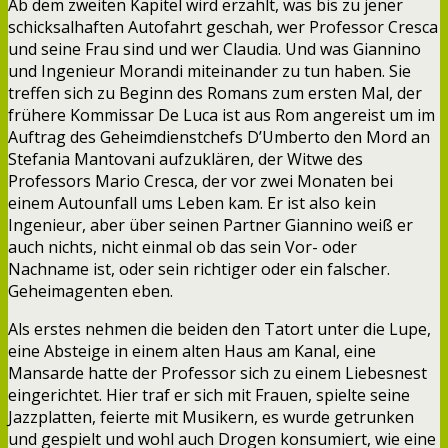
Ab dem zweiten Kapitel wird erzählt, was bis zu jener
schicksalhaften Autofahrt geschah, wer Professor Cresca
und seine Frau sind und wer Claudia. Und was Giannino
und Ingenieur Morandi miteinander zu tun haben. Sie
treffen sich zu Beginn des Romans zum ersten Mal, der
frühere Kommissar De Luca ist aus Rom angereist um im
Auftrag des Geheimdienstchefs D’Umberto den Mord an
Stefania Mantovani aufzuklären, der Witwe des
Professors Mario Cresca, der vor zwei Monaten bei
einem Autounfall ums Leben kam. Er ist also kein
Ingenieur, aber über seinen Partner Giannino weiß er
auch nichts, nicht einmal ob das sein Vor- oder
Nachname ist, oder sein richtiger oder ein falscher.
Geheimagenten eben.
Als erstes nehmen die beiden den Tatort unter die Lupe,
eine Absteige in einem alten Haus am Kanal, eine
Mansarde hatte der Professor sich zu einem Liebesnest
eingerichtet. Hier traf er sich mit Frauen, spielte seine
Jazzplatten, feierte mit Musikern, es wurde getrunken
und gespielt und wohl auch Drogen konsumiert, wie eine