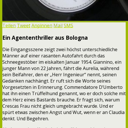
Teilen
Tweet
Anpinnen
Mail
SMS
Ein Agententhriller aus Bologna
Die Eingangsszene zeigt zwei höchst unterschiedliche
Männer auf einer rasanten Autofahrt durch das
Schneegestöber im eiskalten Januar 1954. Giannino, ein
junger Mann von 22 Jahren, fährt die Aurelia, während
sein Beifahrer, den er „Herr Ingenieur“ nennt, seinen
Gedanken nachhängt. Er ruft sich die Worte seines
Vorgesetzten in Erinnerung. Commendatore D’Umberto
hat ihn einen Trüffelhund genannt, wo er doch solche mit
dem Herz eines Bastards brauche. Er fragt sich, warum
Crescas Frau nicht gleich umgebracht wurde. Und er
spürt etwas zwischen Angst und Wut, wenn er an Claudia
denkt. Und Begehren.