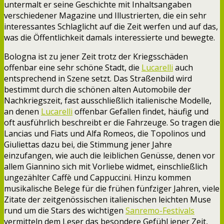
untermalt er seine Geschichte mit Inhaltsangaben
verschiedener Magazine und Illustrierten, die ein sehr
interessantes Schlaglicht auf die Zeit werfen und auf das,
was die Öffentlichkeit damals interessierte und bewegte.
Bologna ist zu jener Zeit trotz der Kriegsschäden
offenbar eine sehr schöne Stadt, die
Lucarelli
auch
entsprechend in Szene setzt. Das Straßenbild wird
bestimmt durch die schönen alten Automobile der
Nachkriegszeit, fast ausschließlich italienische Modelle,
an denen
Lucarelli
offenbar Gefallen findet, häufig und
oft ausführlich beschreibt er die Fahrzeuge. So tragen die
Lancias und Fiats und Alfa Romeos, die Topolinos und
Giuliettas dazu bei, die Stimmung jener Jahre
einzufangen, wie auch die leiblichen Genüsse, denen vor
allem Giannino sich mit Vorliebe widmet, einschließlich
ungezählter Caffè und Cappuccini. Hinzu kommen
musikalische Belege für die frühen fünfziger Jahren, viele
Zitate der zeitgenössischen italienischen leichten Muse
rund um die Stars des wichtigen
Sanremo-Festivals
vermitteln dem Leser das besondere Gefühl jener Zeit,